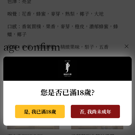
色澤：亮金
嗅覺：花香，蜂蜜，麥芽，熟梨，椰子，大地
口感：香氣質樸，果香，麥芽，橙皮，濃郁蜂蜜，蜂
蠟，椰子
age confirm
×
尾韻：中長，英國餅乾，精緻果味，梨子，五香
推薦商品
您是否已滿18歲?
是, 我已滿18歲
否, 我尚未成年