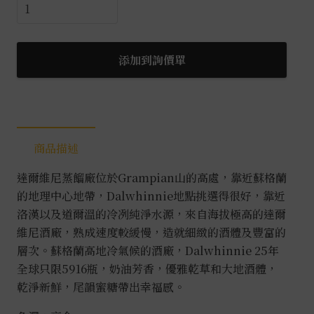
達
爾
維
尼
添加到詢價單
1987/2012
25
年
原
商品描述
酒
0.7L
達爾維尼蒸餾廠位於Grampian山的高處，靠近蘇格蘭
數
的地理中心地帶，Dalwhinnie地點挑選得很好，靠近
量
洛漢以及道爾溫的冷冽純淨水源，來自海拔極高的達爾
維尼酒廠，熟成速度較緩慢，造就細緻的酒體及豐富的
層次。蘇格蘭高地冷氣候的酒廠，Dalwhinnie 25年
全球只限5916瓶，奶油芳香，優雅乾草和大地酒體，
乾淨新鮮，尾韻蜜糖帶出幸福感。