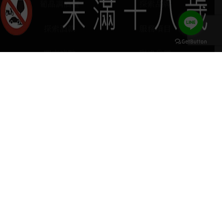
葡晶調酒室
探索品牌
探索酒款
服務項目
門市據點
聯絡我們
keyboard_arrow_up
home
407台中市西屯區河南路四段103號
phone
04 2251 6611