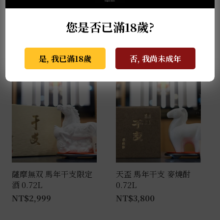
緻奶油氣息交織，層次滑順如絲。最後以明亮酸味收
束，留下一抹輕盈、如夜空般悠遠的餘韻，成就迷人的
您是否已滿18歲?
「AKABU SPARKLING GALAXY」。
是, 我已滿18歲
否, 我尚未成年
推薦商品
薩摩無双 馬年干支限定
天盃 馬年干支 麥燒酎
酒 0.72L
0.72L
NT$
2,999
NT$
3,800