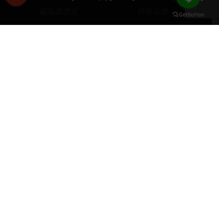
葡晶調酒室
探索品牌
探索酒款
服務項目
keyboard_arrow_up
門市據點
聯絡我們
home
407台中市西屯區河南路四段103號
phone
04 2251 6611