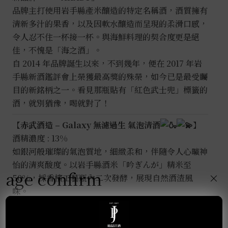
品牌主打使用岩手縣產米釀造的特定名稱酒，酒質擁有
清新多汁的果香，以及因軟水釀造而呈現的柔滑口感，
令人忍不住一杯接一杯。與海鮮料理的契合度更是絕
佳，不愧是「海之酒」。
自 2014 年品牌誕生以來，不到幾年，便在 2017 年岩
手縣新酒鑑評會上榮獲最高獎的殊榮，如今已是最受矚
目的新銘柄之一。看見那瓶貼有「紅色武士兜」標籤的
酒，就別猶豫，喝就對了！
【赤武酒造 – Galaxy 無濾過生 氣泡清酒
】
酒精濃度 : 13%
如銀河般璀璨的氣泡質地，細緻柔和，伴隨令人心曠神
怡的清爽酸度。以岩手縣酒米「吟ぎんが」精米至
age confirm
×
50%，採香檳工藝瓶內二次發酵，展現自然酒渣風
味。
香氣清新，如夏橙、橘子與淡雅荔枝。入口氣泡輕盈迸
發，帶出爽朗柑橘酸度；米香的柔甜則緩緩綻放，與細