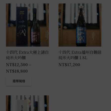
十四代 Extra大極上諸白
十四代 Extra播州白鶴錦
純米大吟釀
純米大吟釀 1.8L
NT$
12,500
–
NT$
17,200
NT$
18,800
此
選擇規格
產
品
有
多
種