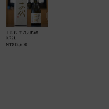
款
式。
可
在
產
十四代 中取大吟釀
0.72L
品
NT$
12,600
頁
面
選
擇
選
項