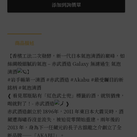
添加到詢價單
商品描述
【香檳工法二次發酵，新一代日本氣泡清酒的巔峰，如
絲綢般細膩的氣泡 – 赤武酒造 Galaxy 無濾過生 氣泡
清酒
】
#岩手縣第一清酒
#赤武酒造
#Akabu
#最受矚目的新
銘柄
#氣泡清酒
❰ 看見那瓶貼有「紅色武士兜」標籤的酒，就別猶豫，
喝就對了！- 赤武酒造
❱
赤武酒造創立於 1896年，2011 年東日本大震災時，酒
藏遭海嘯吞沒並流失，被迫從零開始重建。兩年後的
2013 年，身為下一任藏元的長子古舘龍之介創立了全
新品牌——「AKABU」。