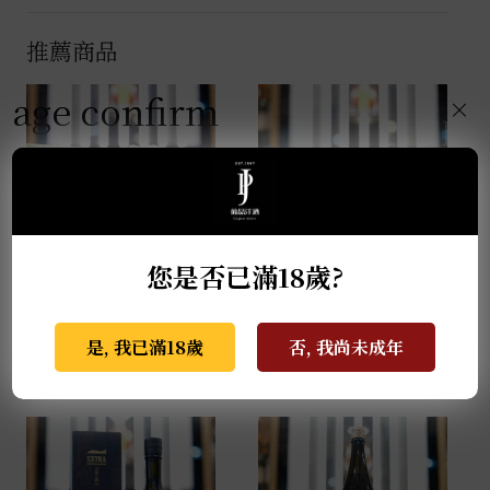
推薦商品
age confirm
×
您是否已滿18歲?
薩摩無双 馬年干支限定
天盃 馬年干支 麥燒酎
酒 0.72L
0.72L
是, 我已滿18歲
否, 我尚未成年
NT$
2,999
NT$
3,800