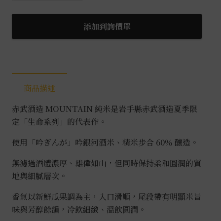
酒
造
添加到詢價單
生
命
系
列
商品描述
Mountain
純
赤武酒造 MOUNTAIN 純米是岩手縣赤武酒造夏季限
米
定「生命系列」的代表作。
無
濾
使用「吟ぎんが」吟銀河酒米、精米步合 60％ 釀造。
過
無濾過酒體濃厚、雄偉如山，但同時保持柔和圓潤的質
0.72L
地與細膩層次。
數
量
香氣以新鮮瓜果調為主，入口滑順，尾段帶有明顯米旨
味與芳醇餘韻，冷飲細緻、溫飲圓潤。