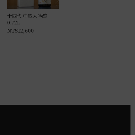
在
產
十四代 中取大吟釀
0.72L
品
NT$
12,600
頁
面
選
擇
選
項