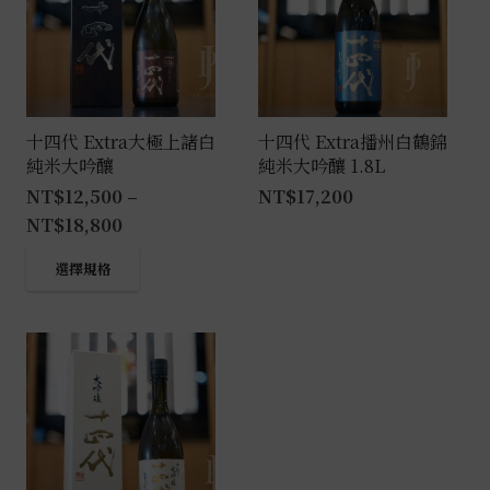
十四代 Extra大極上諸白
十四代 Extra播州白鶴錦
純米大吟釀
純米大吟釀 1.8L
NT$
12,500
–
NT$
17,200
NT$
18,800
此
選擇規格
產
品
有
多
種
款
式。
可