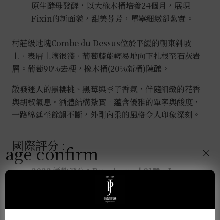
原生酵母發酵，以大橡木桶培養24個月，展現
Fixin的新面貌，甜美芬芳，單寧細緻卻紮實。
村莊級地塊Combe du Dessus位於平緩的朝東斜坡
上，表層土壤很淺，葡萄藤能輕易地向下扎根至石灰岩
層。葡萄90%去梗，橡木桶(20%新桶)陳釀。
散發迷人的黑櫻桃、黑莓與李子香氣，伴隨細緻的花香
與胡椒氣息。酒體結構紮實，蘊含優雅的單寧與酸度，
一路綿延至餘韻不斷，外剛內柔的風格令人印象深刻。
國際評分 :
age confirm
×
2022 酒款評分：Burghound 91♥、Jasper
Morris 92、Vinous 90-92
2020 酒款評分：Vinous 92
2019 酒款評分：Burghound 89-91、