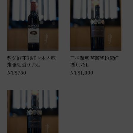
教父酒莊R&B卡本內蘇
三指傑克 荖藤聖粉黛紅
維儂紅酒 0.75L
酒 0.75L
NT$
750
NT$
1,000