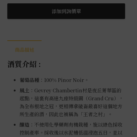
添加到詢價單
商品描述
酒質介紹 :
葡萄品種
：100% Pinor Noir。
風土
：
Gevrey Chambertin村是夜丘菁華區的
起點，這裏有高達九座特級園（Grand Cru），
為全布根地之冠，更相傳拿破崙最喜好這個地方
所生產的酒，因此也被稱為「王者之村」。
釀造
：不使用化學藥劑有機栽種，施以綠色採收
控制產率。採收後以水泥槽低溫浸泡五日，並以