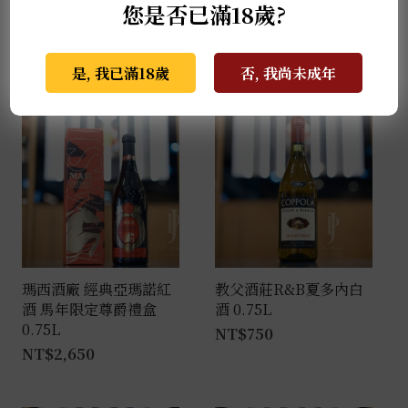
您是否已滿18歲?
Vinous 91-93、Jasper Morris 88-91
是, 我已滿18歲
否, 我尚未成年
推薦商品
瑪西酒廠 經典亞瑪諾紅
教父酒莊R&B夏多內白
酒 馬年限定尊爵禮盒
酒 0.75L
0.75L
NT$
750
NT$
2,650