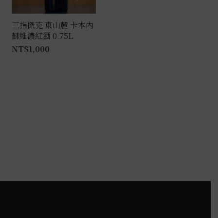
三指傑克 東山麓 卡本內
蘇維濃紅酒 0.75L
NT$
1,000