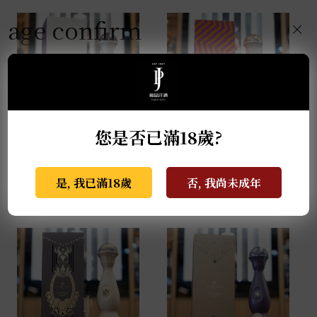
age confirm
×
您是否已滿18歲?
克斯阿蘇爾-2022亡靈節
克斯阿蘇爾-冠軍榮耀 世
限量版 Colores 1L
界盃限量版 1L
是, 我已滿18歲
否, 我尚未成年
NT$
138,000
NT$
81,000