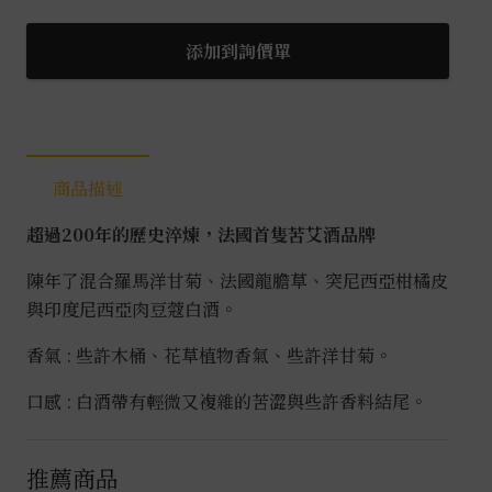
帕
Original
添加到詢價單
Dry
法
式
香
商品描述
艾
酒
超過200年的歷史淬煉，法國首隻苦艾酒品牌
1L
數
陳年了混合羅馬洋甘菊、法國龍膽草、突尼西亞柑橘皮
量
與印度尼西亞肉豆蔻白酒。
香氣 : 些許木桶、花草植物香氣、些許洋甘菊。
口感 : 白酒帶有輕微又複雜的苦澀與些許香料結尾。
推薦商品