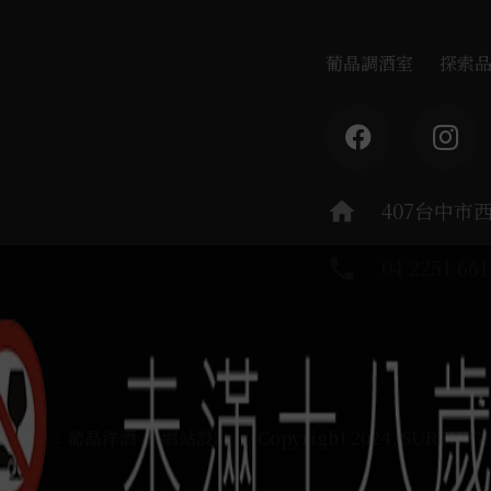
葡晶調酒室
探索
home
407台中市
phone
04 2251 661
運負責：葡晶洋酒 / 網站設計 Ⓒ Copyright 2024, SUREHIG