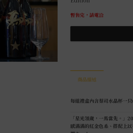
Edition
暫售完，請電洽
商品描述
每組禮盒內含蔡司水晶杯一只(
「星光領歲，一馬當先。」2
感滿滿的紅金色系、搭配上以