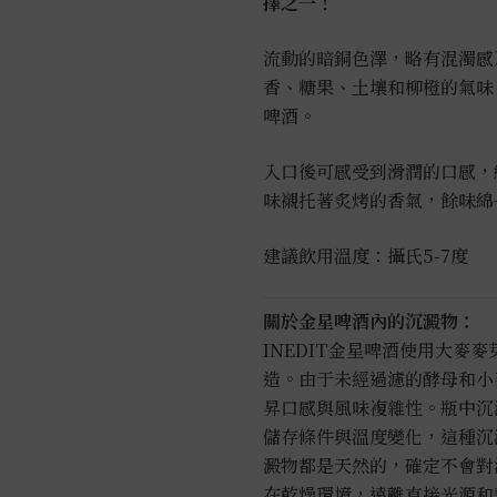
擇之一！
流動的暗銅色澤，略有混濁感
香、糖果、土壤和柳橙的氣味
啤酒。
入口後可感受到滑潤的口感，
味襯托著炙烤的香氣，餘味綿
建議飲用溫度：攝氏5-7度
關於金星啤酒內的沉澱物：
INEDIT金星啤酒使用大麥
造。由于未經過濾的酵母和小
昇口感與風味複雜性。瓶中沉
儲存條件與溫度變化，這種沉
澱物都是天然的，確定不會對
在乾燥環境，遠離直接光源和