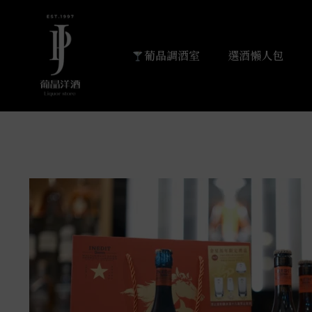
葡晶調酒室
選酒懶人包