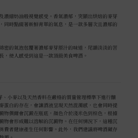
及濃縮奶油般視覺感受。香氣濃郁，突顯出烘焙的麥芽
，同時點綴著新鮮青草的氣息，是一款多層次且濃郁的
綿密的氣泡包覆著濃郁麥芽原汁的味道，尾韻淡淡的苦
長，使人感受到這是一款頂級美食啤酒。
麥芽、小麥以及天然香料在嚴格的質量管理標準下進行釀
麥蛋白的存在，會讓酒液呈現天然混濁感，也會同時提
澱物偶爾會沉澱在瓶底，顏色介於淺米色到棕色，根據
澱物會形成難以溶解的沉澱物。在任何情況下，這種沉
消費者健康產生任何影響。此外，我們建議將啤酒藏存
熱源。