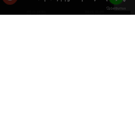
門市據點
聯絡我們
keyboard_arrow_up
home
407台中市西屯區河南路四段103號
phone
04 2251 6611