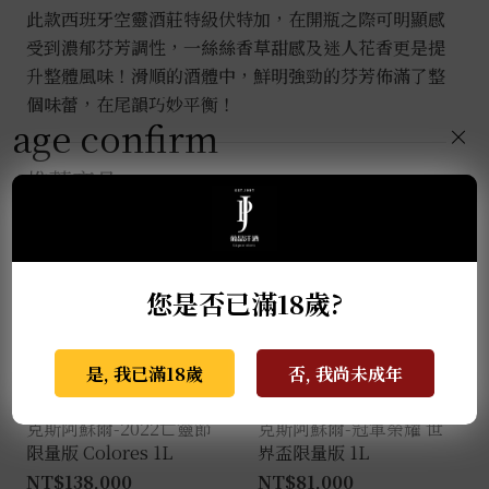
此款西班牙空靈酒莊特級伏特加，在開瓶之際可明顯感
受到濃郁芬芳調性，一絲絲香草甜感及迷人花香更是提
升整體風味！滑順的酒體中，鮮明強勁的芬芳佈滿了整
個味蕾，在尾韻巧妙平衡！
age confirm
×
推薦商品
您是否已滿18歲?
是, 我已滿18歲
否, 我尚未成年
克斯阿蘇爾-2022亡靈節
克斯阿蘇爾-冠軍榮耀 世
限量版 Colores 1L
界盃限量版 1L
NT$
138,000
NT$
81,000