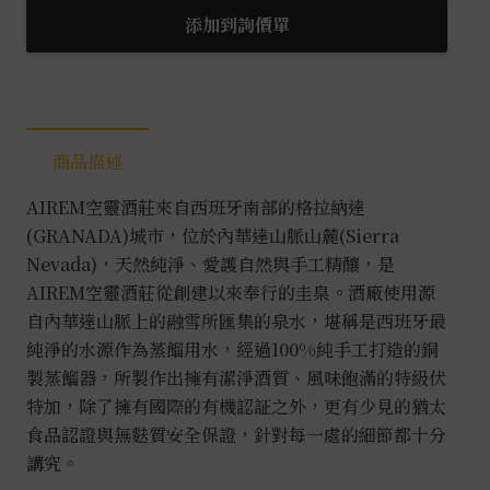
空
添加到詢價單
靈
特
級
伏
商品描述
特
加
AIREM空靈酒莊來自西班牙南部的格拉納達
0.7L
(GRANADA)城市，位於內華達山脈山麓(Sierra
數
Nevada)，天然純淨、愛護自然與手工精釀，是
量
AIREM空靈酒莊從創建以來奉行的圭臬。酒廠使用源
自內華達山脈上的融雪所匯集的泉水，堪稱是西班牙最
純淨的水源作為蒸餾用水，經過100%純手工打造的銅
製蒸餾器，所製作出擁有潔淨酒質、風味飽滿的特級伏
特加，除了擁有國際的有機認証之外，更有少見的猶太
食品認證與無麩質安全保證，針對每一處的細節都十分
講究。