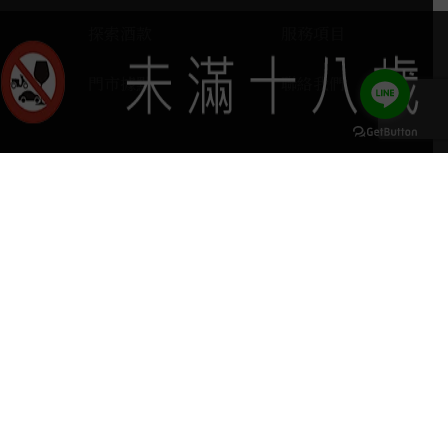
探索酒款
服務項目
門市據點
聯絡我們
keyboard_arrow_up
home
407台中市西屯區河南路四段103號
phone
04 2251 6611