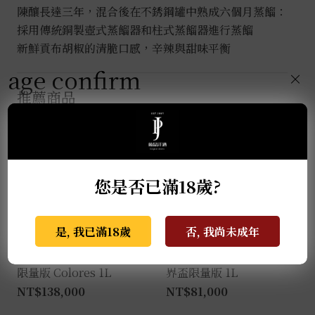
陳釀長達三年，混合後在不銹鋼罐中熟成六個月蒸餾：
採用傳統銅製壺式蒸餾器和柱式蒸餾器進行蒸餾
新鮮貢布胡椒的清脆口感，辛辣與甜味平衡
age confirm
×
推薦商品
您是否已滿18歲?
是, 我已滿18歲
否, 我尚未成年
克斯阿蘇爾-2022亡靈節
克斯阿蘇爾-冠軍榮耀 世
限量版 Colores 1L
界盃限量版 1L
NT$
138,000
NT$
81,000