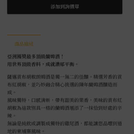
布
添加到詢價單
胡
椒
蘭
姆
商品描述
酒
0.7L
亞洲獲獎最多頂級蘭姆酒！
數
用世界頂級香料，成就濃郁平衡。
量
薩邁貢布胡椒朗姆酒是獨一無二的佳釀。精選芳香的貢
布紅胡椒，並巧妙融合精心挑選的陳年蘭姆酒釀造而
成。
風味獨特，口感清新，帶有甜美的果香，美味的貢布紅
胡椒為這款別具一格的蘭姆酒增添了一抹恰到好處的辛
辣。
無論是純飲或調製成獨特的雞尾酒，都能讓您品嚐到道
地的柬埔寨風味。