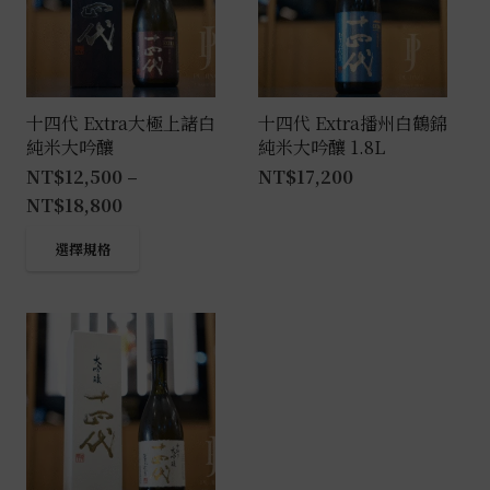
十四代 Extra大極上諸白
十四代 Extra播州白鶴錦
純米大吟釀
純米大吟釀 1.8L
NT$
12,500
–
NT$
17,200
NT$
18,800
此
選擇規格
產
品
有
多
種
款
式。
可