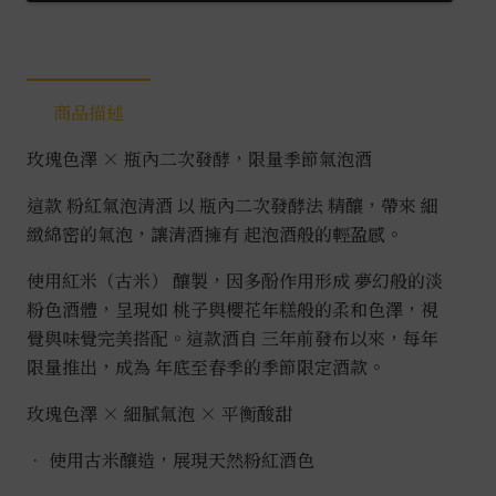
商品描述
玫瑰色澤 × 瓶內二次發酵，限量季節氣泡酒
這款
粉紅氣泡清酒
以
瓶內二次發酵法
精釀，帶來
細
緻綿密的氣泡
，讓清酒擁有
起泡酒般的輕盈感
。
使用紅米（古米）
釀製，因多酚作用形成
夢幻般的淡
粉色酒體
，呈現如
桃子與櫻花年糕般的柔和色澤
，視
覺與味覺完美搭配。這款酒自
三年前發布以來
，每年
限量推出，成為
年底至春季的季節限定酒款
。
玫瑰色澤 × 細膩氣泡 × 平衡酸甜
•
使用古米釀造，展現天然粉紅酒色