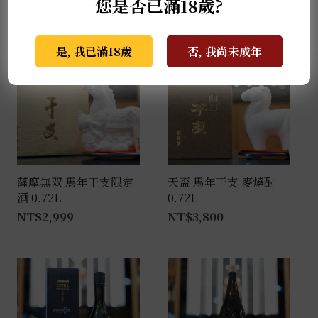
您是否已滿18歲?
推薦商品
是, 我已滿18歲
否, 我尚未成年
薩摩無双 馬年干支限定
天盃 馬年干支 麥燒酎
酒 0.72L
0.72L
NT$
2,999
NT$
3,800