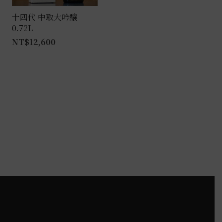
在
產
十四代 中取大吟釀
0.72L
品
NT$
12,600
頁
面
選
擇
選
項