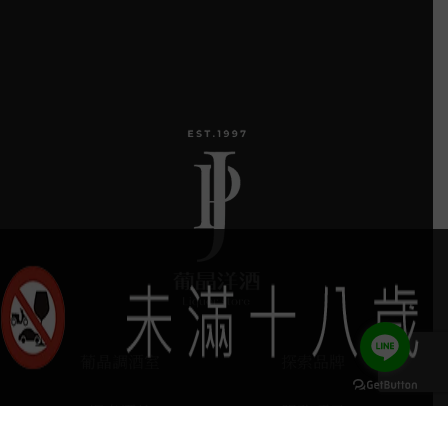
葡晶調酒室
探索品牌
探索酒款
服務項目
keyboard_arrow_up