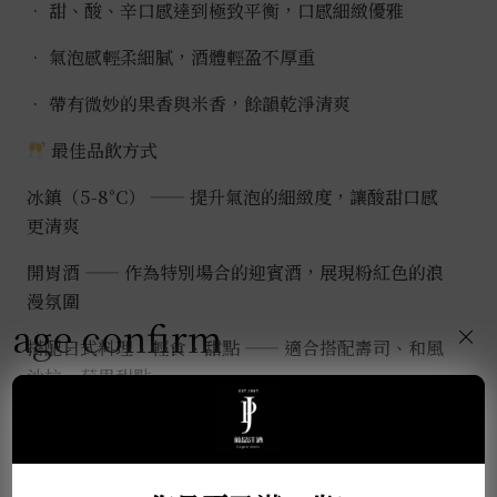
•
甜、酸、辛口感達到極致平衡，口感細緻優雅
•
氣泡感輕柔細膩，酒體輕盈不厚重
•
帶有微妙的果香與米香，餘韻乾淨清爽
最佳品飲方式
冰鎮（5-8°C）
—— 提升氣泡的細緻度，讓酸甜口感
更清爽
開胃酒
—— 作為特別場合的迎賓酒，展現粉紅色的浪
漫氛圍
age confirm
×
搭配日式料理、輕食、甜點
—— 適合搭配壽司、和風
沙拉、莓果甜點
這款酒適合
喜愛氣泡酒、追求視覺與味覺享受的飲
者
，是一款能點綴特別時刻的限量逸品！