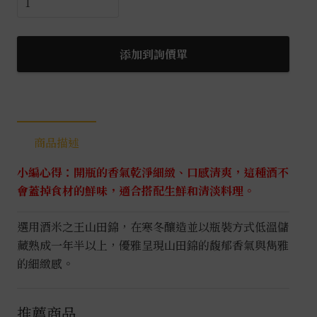
作
之
花
添加到詢價單
山
田
錦
純
商品描述
米
大
小編心得：開瓶的香氣乾淨細緻、口感清爽，這種酒不
吟
會蓋掉食材的鮮味，適合搭配生鮮和清淡料理。
釀
0.72L
選用酒米之王山田錦，在寒冬釀造並以瓶裝方式低溫儲
數
藏熟成一年半以上，優雅呈現山田錦的馥郁香氣與雋雅
量
的細緻感。
推薦商品