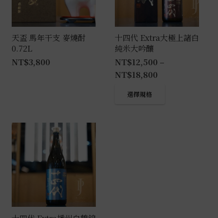
天盃 馬年干支 麥燒酎
十四代 Extra大極上諸白
0.72L
純米大吟釀
NT$
3,800
NT$
12,500
–
NT$
18,800
此
選擇規格
產
品
有
多
種
款
式。
可
在
產