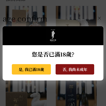
age confirm
×
格蘭蓋瑞典藏特級單一
薩摩無双 馬年干支限定
您是否已滿18歲?
麥芽威士忌 0.7L
酒 0.72L
NT$
940
NT$
2,999
是, 我已滿18歲
否, 我尚未成年