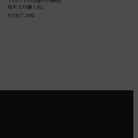
十四代 Extra播州白鶴錦
純米大吟釀 1.8L
品
NT$
17,200
頁
面
選
擇
選
項