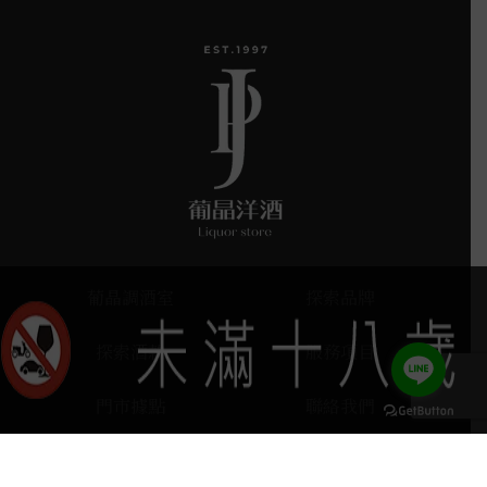
葡晶調酒室
探索品牌
探索酒款
服務項目
門市據點
聯絡我們
keyboard_arrow_up