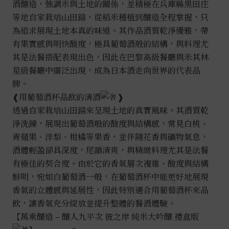
酒釀造，強調米與土地的關係，並積極在兵庫縣黑田庄
等地自家栽培山田錦，從稻米種植到釀造全程掌握，只
為追求展現土地本真的味道。其作品酒質乾淨優雅，帶
有果實感與明快酸度，極具葡萄酒般的結構，與料理尤
其是法餐搭配表現出色，因此在巴黎高級餐廳與米其林
星級餐廳中廣泛出現，成為日本酒走向世界的代表品
牌。
❰用葡萄酒杯品飲的清酒
❱
透過自家栽培山田錦來呈現土地的真實風味。其酒質乾
淨洗鍊，展現出葡萄酒般的酸度與結構感，常見白桃、
青蘋果、洋梨、柑橘等果香，並伴隨花香與礦物氣息，
酒體輕盈卻具深度，尾韻清爽，與精緻料理尤其是法餐
有極佳的契合度。由於它的香氣層次複雜、酸度與結構
鮮明，宛如白葡萄酒一般，在葡萄酒杯中能更好地展現
香氣的立體感與延展性，因此特別適合用葡萄酒杯來品
飲，讓香氣充分綻放並提升整體的餐酒體驗。
【萬乘釀造 – 釀人九平次 彼之岸 純米大吟釀 禮盒版