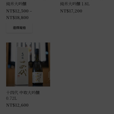
純米大吟釀
純米大吟釀 1.8L
NT$
12,500
–
NT$
17,200
NT$
18,800
此
選擇規格
產
品
有
多
種
款
式。
可
在
產
十四代 中取大吟釀
0.72L
品
NT$
12,600
頁
面