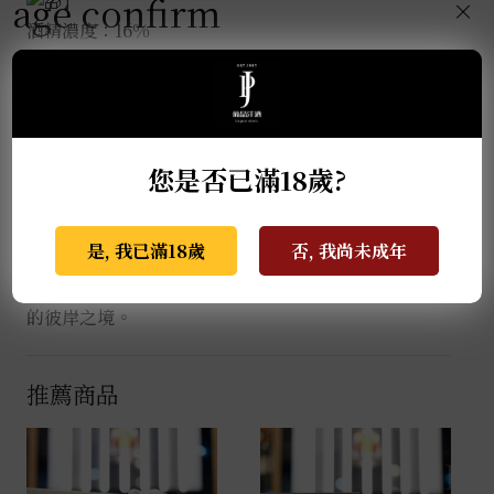
age confirm
】
×
酒精濃度：16%
散發出西洋梨的清甜與茉莉花的細膩芬芳，交織著迷人
的茴香氣息與白胡椒般的微辛感，隨著時間推移更轉為
濃郁的辛香料氛圍，帶有潮濕泥土般的自然意象。入口
瞬間清新明亮，口腔被豐富風味充盈，展現出鮮明而獨
您是否已滿18歲?
特的個性，讓人清楚感受到酒米品種與產地風土的力
量。選用自家栽培的山田錦並精磨至30%，酒質絲滑
細緻，果香與酸度在白酒杯中能得到最佳釋放與平衡，
是, 我已滿18歲
否, 我尚未成年
酸度讓回甘更顯悠長。其命名與另一純米大吟釀「彼の
地」相互呼應，如同引領飲者走向超脫俗世、心境澄明
的彼岸之境。
推薦商品