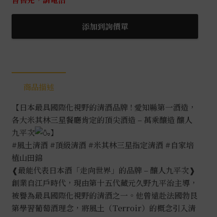
添加到詢價單
商品描述
【日本最具國際化視野的清酒品牌 ! 愛知縣第一酒造，
各大米其林三星餐廳肯定的頂尖酒造 – 萬乘釀造 釀人
九平次
】
#風土清酒
#頂級清酒
#米其林三星指定清酒
#自家培
植山田錦
❰最能代表日本酒「走向世界」的品牌 – 釀人九平次❱
創業自江戶時代，現由第十五代藏元久野九平治主導，
被譽為最具國際化視野的清酒之一。他曾遠赴法國勃艮
第學習葡萄酒理念，將風土（Terroir）的概念引入清