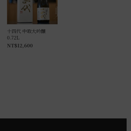
式。
可
在
產
十四代 中取大吟釀
0.72L
品
NT$
12,600
頁
面
選
擇
選
項