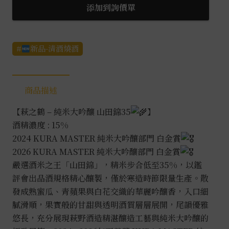
添加到詢價單
新品-清酒燒酒
商品描述
【萩之鶴 – 純米大吟釀 山田錦35
】
酒精濃度 : 15%
2024 KURA MASTER 純米大吟釀部門 白金賞
2026 KURA MASTER 純米大吟釀部門 白金賞
嚴選酒米之王「山田錦」，精米步合低至35%，以鑑
評會出品酒規格精心釀製，僅於寒造時節限量生產。散
發成熟蜜瓜、青蘋果與白花交織的華麗吟釀香，入口細
膩滑順，果實般的甘甜與透明酒質層層展開，尾韻優雅
悠長，充分展現萩野酒造精湛釀造工藝與純米大吟釀的