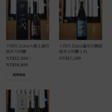
十四代 Extra大極上諸白
十四代 Extra播州白鶴錦
純米大吟釀
純米大吟釀 1.8L
NT$
12,500
–
NT$
17,200
NT$
18,800
此
選擇規格
產
品
有
多
種
款