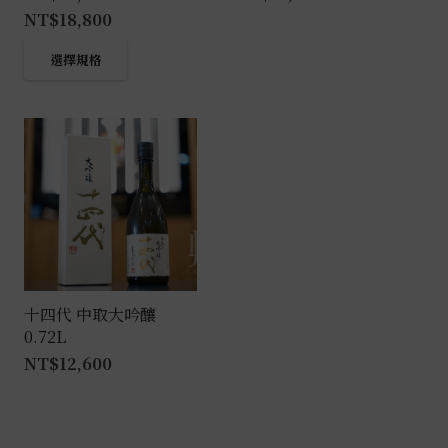
NT$
18,800
此
選擇規格
產
品
有
多
種
款
式。
可
在
產
十四代 中取大吟釀
0.72L
品
NT$
12,600
頁
面
選
擇