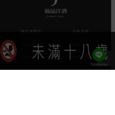
葡晶調酒室
探索品牌
探索酒款
服務項目
門市據點
聯絡我們
keyboard_arrow_up
home
407台中市西屯區河南路四段103號
phone
04 2251 6611