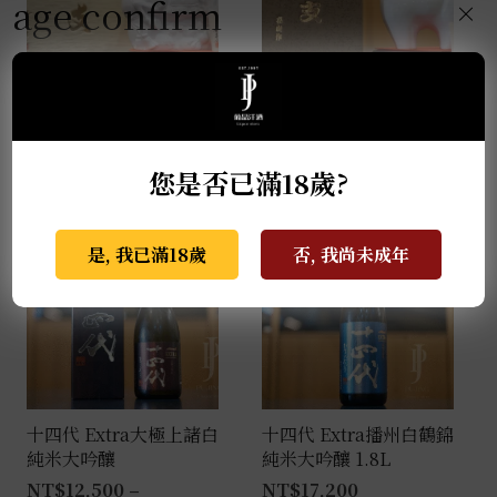
age confirm
×
薩摩無双 馬年干支限定
天盃 馬年干支 麥燒酎
酒 0.72L
0.72L
NT$
2,999
NT$
3,800
您是否已滿18歲?
是, 我已滿18歲
否, 我尚未成年
十四代 Extra大極上諸白
十四代 Extra播州白鶴錦
純米大吟釀
純米大吟釀 1.8L
NT$
12,500
–
NT$
17,200