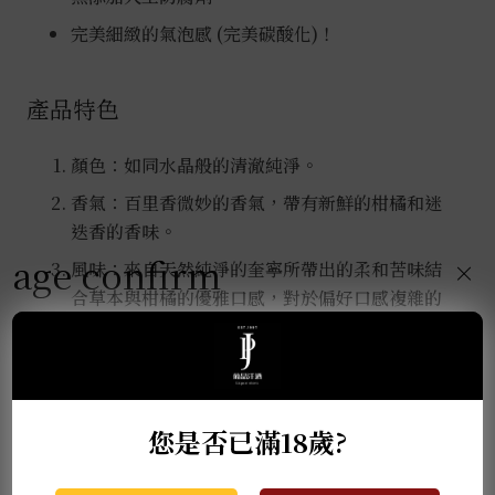
完美細緻的氣泡感 (完美碳酸化)！
產品特色
顏色：如同水晶般的清澈純淨。
香氣：百里香微妙的香氣，帶有新鮮的柑橘和迷
迭香的香味。
age confirm
風味：來自天然純淨的奎寧所帶出的柔和苦味結
×
合草本與柑橘的優雅口感，對於偏好口感複雜的
伏特加愛好者，這是一種全新的體驗。
口感：高度碳酸化的通寧水中小氣泡使口感滑順
同時可將伏特加風味完美的呈現於口中。
您是否已滿18歲?
推薦商品