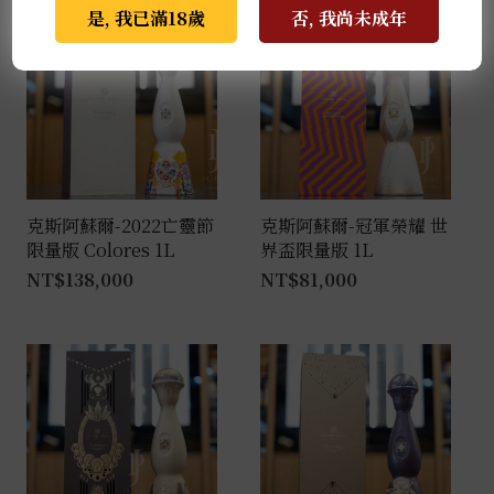
是, 我已滿18歲
否, 我尚未成年
克斯阿蘇爾-2022亡靈節
克斯阿蘇爾-冠軍榮耀 世
限量版 Colores 1L
界盃限量版 1L
NT$
138,000
NT$
81,000