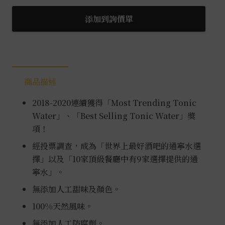
樹
地
添加到詢價單
中
海
通
寧
商品描述
水
24
2018-2020連續獲得「Most Trending Tonic
入
Water」、「Best Selling Tonic Water」獎
數
項！
量
經投票調查，成為「世界上最好酒吧的通寧水選
擇」以及「10家頂級餐廳中有9家選擇提供的通
寧水」。
無添加人工甜味及顏色。
100%天然風味。
無添加人工防腐劑。