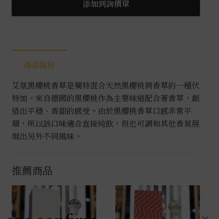
櫻
添加到詢價單
桃
香
草
伏
商品描述
特
加
艾氛黑櫻桃香草是獨特混合天然黑櫻桃與香草的一種伏
0.7L
特加。來自德國的黑櫻桃作為主要味道配合著香草，創
數
造出平穩、香甜的感受。由於黑櫻桃香草口感非常平
量
順，所以該口味適合直接純飲，但也可調和其他香氣展
現出另外不同風味。
推薦商品
×