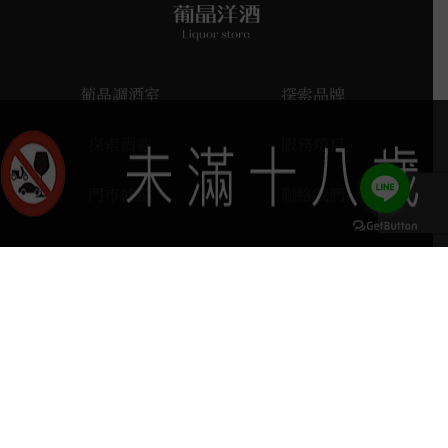
葡晶調酒室
探索品牌
探索酒款
服務項目
門市據點
聯絡我們
keyboard_arrow_up
home
407台中市西屯區河南路四段103號
phone
04 2251 6611