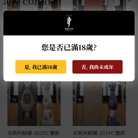
age confirm
克斯阿蘇爾-2022亡靈節
克斯阿蘇爾-冠軍榮耀 世
您是否已滿18歲?
限量版 Colores 1L
界盃限量版 1L
NT$
138,000
NT$
81,000
是, 我已滿18歲
否, 我尚未成年
克斯阿蘇爾-2025亡靈節
克斯阿蘇爾-2024亡靈節