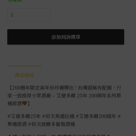
艾
德
多
爾
添加到詢價單
25
年
1999
初
商品描述
次
馬
【200週年限定高年份珍藏釋出 ! 台灣超稀有配額，行
德
家一致推崇小眾酒廠 – 艾德多爾 25年 200周年系列單
拉
桶原酒
】
酒
桶
#艾德多爾25年
#初次馬德拉桶
#艾德多爾200周年
#
單
單桶原酒
#初次波爾多葡萄酒桶
桶