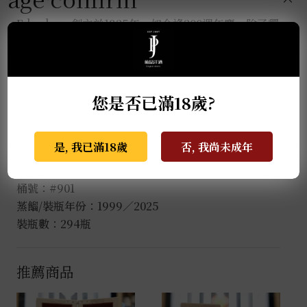
Edradour 創立於1825年，如今逢200週年慶，除了釋
出各式不同的桶型外，更難得一見地推出多款高年份的
艾德多爾單桶、及原酒，向200年的匠人工藝及傳統致
敬。
您是否已滿18歲?
【艾德多爾- 25年1999年 初次馬德拉酒桶 單桶原酒
#901
】
是, 我已滿18歲
否, 我尚未成年
酒精濃度 : 55%
桶型：初次馬德拉桶（1st Fill Madeira Hogshead）
桶號：#901
蒸餾/裝瓶年份：1999／2025
裝瓶數：294瓶
推薦商品