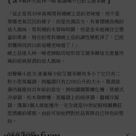
❰ 讓
#執杯大叔林一峰
都讚嘆不已的艾德多爾 ❱
原
酒
「這正是我30年前喝雪莉桶威士忌的老味道，但不是
0.7L
那種老氣沉沉的樣子，而是充滿活力，有著煙燻烏梅的
數
迷人風味，雪莉桶的木質味明顯，但是並未遮掩住它豐
量
富的果香，現在的雪莉桶威士忌的調性變乾淨了，已經
很難再找到以前這種老味道了！」
威士忌達人林一峰老師貼切地形容艾德多爾這支產量珍
稀的經典原酒的迷人風味。
而聲稱小批次 產量稀少的艾德多爾有多小？它只有二
對小型蒸餾器，再餾器只有2200公升的大小，製酒設
備仍舊維持百年前的設定，例如鑄鐵製糖化槽、莫頓式
冷卻器、松木發酵槽、蒸餾器上的純淨器、蟲桶冷凝
器，僅靠3個人就能運作，完全就是19世紀蘇格蘭農莊
型酒廠的樣貌。由此可知他們對於品質與自己特色的堅
持。
age confirm
#全台僅36組
×