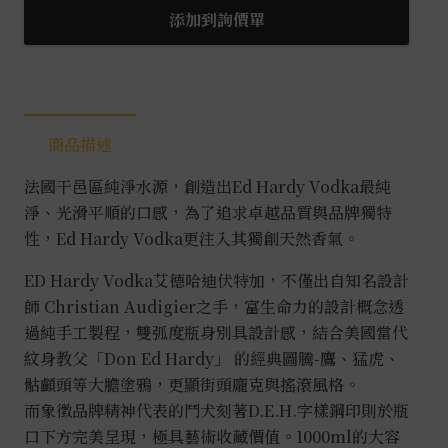
迪
添加到詢價單
伏
特
加
1L
商品描述
數
量
法國干邑區純淨水源，創造出Ed Hardy Vodka最純
淨、光滑平順的口感，為了追求卓越品質與品牌獨特
性，Ed Hardy Vodka更注入其獨創天然香氣。
ED Hardy Vodka艾德哈迪伏特加，不僅出自知名設計
師 Christian Audigier之手，富生命力的設計概念透
過純手工製程，雙弧度瓶身別具設計感，結合美國當代
紋身教父「Don Ed Hardy」 的經典圖騰-鷹、猛虎、
骷顱頭等大膽塗鴉，更顯街頭龐克與搖滾風格。
而象徵品牌精神代表的鬥犬刻著D.E.H.字樣鋼印則於瓶
口下方完美呈現，極具藝術收藏價值。1000ml的大容