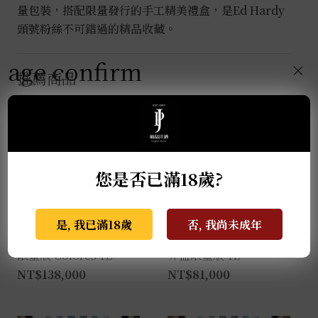
量包裝，搭配限量發行的手工精美禮盒，是Ed Hardy
頭號粉絲不可錯過的精品收藏。
age confirm
×
推薦商品
您是否已滿18歲?
是, 我已滿18歲
否, 我尚未成年
克斯阿蘇爾-2022亡靈節
克斯阿蘇爾-冠軍榮耀 世
限量版 Colores 1L
界盃限量版 1L
NT$
138,000
NT$
81,000