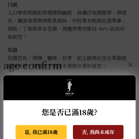
口感
入口帶有明顯泥煤煙燻與鹹感，接續浮現黑醋栗、檸檬
皮、糖漬莓果與烤堅果風味。中段帶有輕微紅酒單寧、
胡桃、丁香與草本苦韻，酒體厚實但維持 46% 的良好
易飲性。
尾韻
尾韻悠長，煙燻、鹽味、甘草、泥土感與紅色水果甜感
age confirm
×
緩緩延伸，最後留下淡淡木質與辛香料氣息。
整體風格屬於「泥煤煙燻 × 黑皮諾紅酒桶」路線，既
有艾雷島的海風煙燻，也有紅酒桶帶來的莓果與甜香料
層次。
您是否已滿18歲?
釀造特色
是, 我已滿18歲
否, 我尚未成年
Signatory Vintage 聖弗力獨立裝瓶