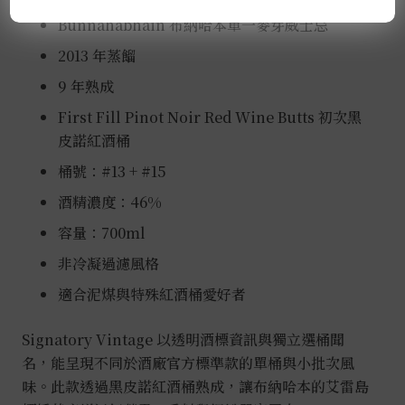
Bunnahabhain 布納哈本單一麥芽威士忌
2013 年蒸餾
9 年熟成
First Fill Pinot Noir Red Wine Butts 初次黑
皮諾紅酒桶
桶號：#13 + #15
酒精濃度：46%
容量：700ml
非冷凝過濾風格
適合泥煤與特殊紅酒桶愛好者
Signatory Vintage 以透明酒標資訊與獨立選桶聞
名，能呈現不同於酒廠官方標準款的單桶與小批次風
味。此款透過黑皮諾紅酒桶熟成，讓布納哈本的艾雷島