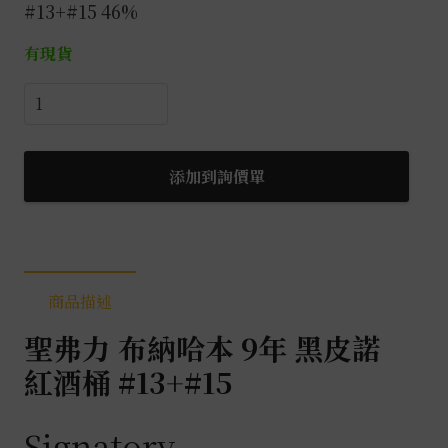
#13+#15 46%
有現貨
聖
弗
力
布
添加到詢價單
納
哈
本
2013
商品描述
9
年
聖弗力 布納哈本 9年 黑皮諾
0.7L
紅酒桶 #13+#15
數
量
Signatory