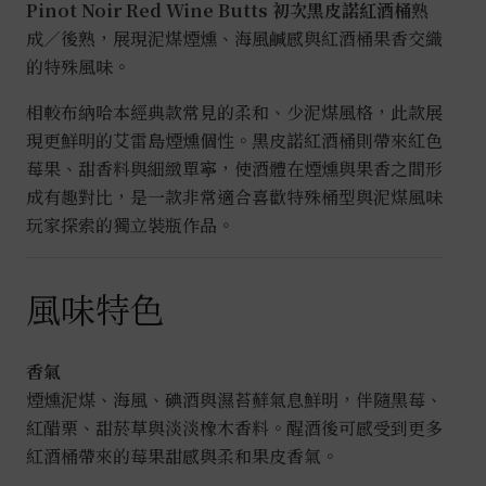
Pinot Noir Red Wine Butts 初次黑皮諾紅酒桶
熟
成／後熟，展現泥煤煙燻、海風鹹感與紅酒桶果香交織
的特殊風味。
相較布納哈本經典款常見的柔和、少泥煤風格，此款展
現更鮮明的艾雷島煙燻個性。黑皮諾紅酒桶則帶來紅色
莓果、甜香料與細緻單寧，使酒體在煙燻與果香之間形
成有趣對比，是一款非常適合喜歡特殊桶型與泥煤風味
玩家探索的獨立裝瓶作品。
風味特色
香氣
煙燻泥煤、海風、碘酒與濕苔蘚氣息鮮明，伴隨黑莓、
紅醋栗、甜菸草與淡淡橡木香料。醒酒後可感受到更多
紅酒桶帶來的莓果甜感與柔和果皮香氣。