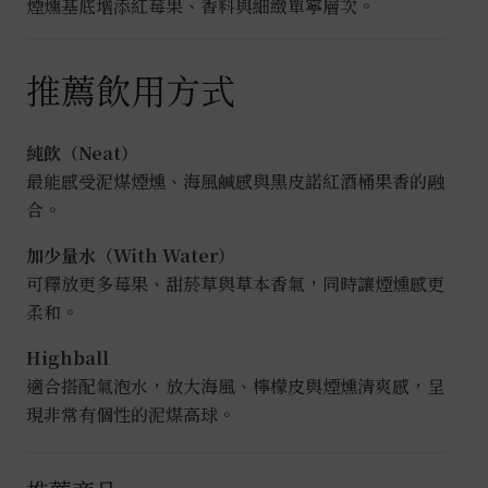
煙燻基底增添紅莓果、香料與細緻單寧層次。
推薦飲用方式
純飲（Neat）
最能感受泥煤煙燻、海風鹹感與黑皮諾紅酒桶果香的融
合。
加少量水（With Water）
可釋放更多莓果、甜菸草與草本香氣，同時讓煙燻感更
柔和。
Highball
適合搭配氣泡水，放大海風、檸檬皮與煙燻清爽感，呈
現非常有個性的泥煤高球。