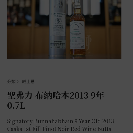
威士忌
聖弗力 布納哈本2013 9年
0.7L
Signatory Bunnahabhain 9 Year Old 2013
Casks 1st Fill Pinot Noir Red Wine Butts