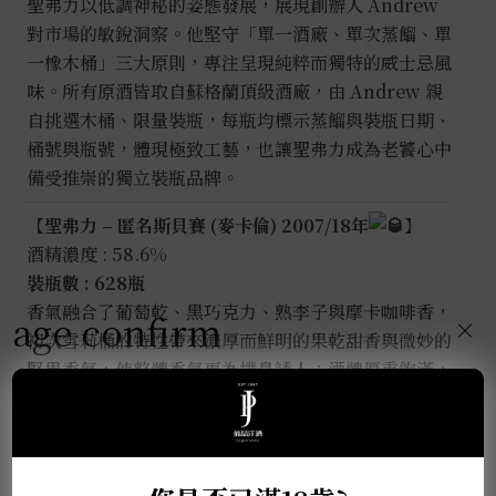
聖弗力以低調神秘的姿態發展，展現創辦人 Andrew
對市場的敏銳洞察。他堅守「單一酒廠、單次蒸餾、單
一橡木桶」三大原則，專注呈現純粹而獨特的威士忌風
味。所有原酒皆取自蘇格蘭頂級酒廠，由 Andrew 親
自挑選木桶、限量裝瓶，每瓶均標示蒸餾與裝瓶日期、
桶號與瓶號，體現極致工藝，也讓聖弗力成為老饕心中
備受推崇的獨立裝瓶品牌。
【聖弗力 – 匿名斯貝賽 (麥卡倫) 2007/18年
】
酒精濃度 : 58.6%
裝瓶數 : 628瓶
香氣融合了葡萄乾、黑巧克力、熟李子與摩卡咖啡香，
age confirm
×
初次雪莉桶的特性帶來濃厚而鮮明的果乾甜香與微妙的
堅果香氣，使整體香氣更為撲鼻誘人；酒體厚重飽滿，
入口呈現黑莓果醬、橙皮果乾與濃郁太妃糖風味，辛香
料在舌尖蔓延，初次雪莉桶賦予酒液更柔和的橡木結構
與圓潤感；尾韻中雪莉酒的甜感與橡木單寧完美融合，
餘韻深長，帶有微微苦甜的可可與黑咖啡感受，使整體