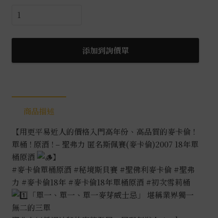
聖
弗
力
匿
添加到詢價單
名
斯
佩
賽
商品描述
(麥
卡
【用更平易近人的價格入門高年份、高品質的麥卡倫 !
倫)2007
單桶 ! 原酒 ! – 聖弗力 匿名斯佩賽(麥卡倫)2007 18年單
18
桶原酒
】
年
#麥卡倫單桶原酒
#秘境斯貝賽
#聖佛利麥卡倫
#聖弗
0.7L
力
#麥卡倫18年
#麥卡倫18年單桶原酒
#初次雪莉桶
數
「單一、單一、單一麥芽威士忌」 堪稱業界獨一
量
無二的三單