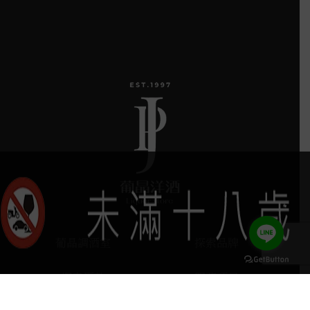
葡晶調酒室
探索品牌
探索酒款
服務項目
keyboard_arrow_up