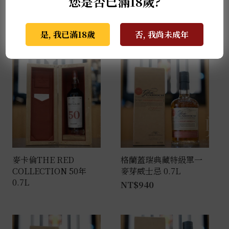
您是否已滿18歲?
風味層次豐富而持久。
是, 我已滿18歲
否, 我尚未成年
推薦商品
麥卡倫THE RED
格蘭蓋瑞典藏特級單一
COLLECTION 50年
麥芽威士忌 0.7L
0.7L
NT$
940