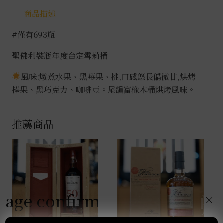
商品描述
#僅有693瓶
聖佛利裝瓶年度台定雪莉桶
風味:燉煮水果、黑莓果、桃,口感悠長偏微甘,烘烤
棒果、黑巧克力、咖啡豆。尾韻富橡木桶烘烤風味。
推薦商品
age confirm
×