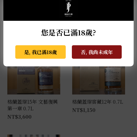
麥卡倫THE RED
格蘭蓋瑞典藏特級單一
COLLECTION 50年
麥芽威士忌 0.7L
0.7L
NT$
940
您是否已滿18歲?
是, 我已滿18歲
否, 我尚未成年
格蘭蓋瑞15年 文藝復興
格蘭蓋瑞窖藏12年 0.7L
第一章 0.7L
NT$
1,150
NT$
3,600