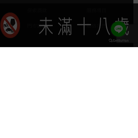
探索酒款
服務項目
門市據點
聯絡我們
keyboard_arrow_up
home
407台中市西屯區河南路四段103號
phone
04 2251 6611