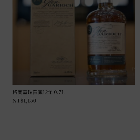
格蘭蓋瑞窖藏12年 0.7L
NT$
1,150