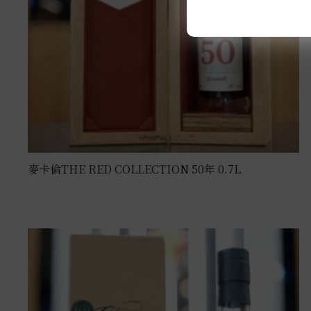
麥卡倫THE RED COLLECTION 50年 0.7L