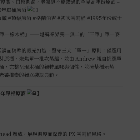
甜厚實、口感圓潤，老饕絕不能錯過的罕見高年份原酒 –
30年單桶原酒
】
收藏
#頂級原酒
#格蘭伯吉
#初次雪莉桶
#1995年份威士
單一橡木桶」——堪稱業界獨一無二的「三單」單一麥
 以低調而精準的眼光打造，堅守三大「單一」原則：僅選用
原酒、聚焦單一批次蒸餾、並由 Andrew 親自挑選單
桶，完整呈現木桶的獨特風味與個性，並清楚標示蒸
老饕推崇的獨立裝瓶典範。
30年單桶原酒
】
ogshead 熟成，展現濃厚而深邃的 PX 雪莉桶風格。