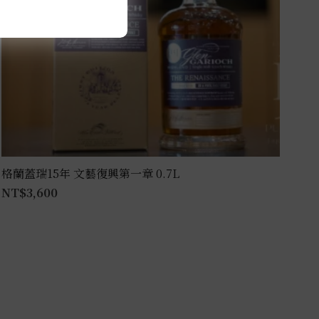
格蘭蓋瑞15年 文藝復興第一章 0.7L
NT$
3,600