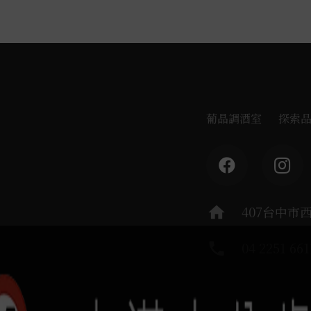
葡晶調酒室
探索
home
407台中市
phone
04 2251 661