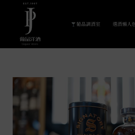
葡晶調酒室
選酒懶人