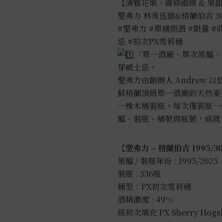
伯
【清雅花果、線條細緻 & 果
吉
聖弗力 林肯伍德&格蘭伯吉 
1995
#聖弗力
#單桶原酒
#限量
#
30
忌
#初次PX雪莉桶
年
「單一酒廠、單次蒸餾、
0.7L
芽威士忌。
數
聖弗力由創辦人 Andrew
量
蘇格蘭頂級單一酒廠的天然麥芽
一橡木桶裝瓶。每次僅裝瓶一
餾、裝瓶、桶號與瓶號，成就
【聖弗力 – 格蘭伯吉 1995/
蒸餾 / 裝瓶年份 : 1995/2025
裝瓶 : 336瓶
桶型：PX初次雪莉桶
酒精濃度 : 49%
經初次填充 PX Sherry H