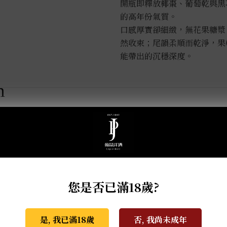
開瓶即釋放椰棗、葡萄乾與黑
的高年份氣質。
口感厚實卻細緻，無花果糖漿
然收束；尾韻柔順而乾淨，果乾
能帶出的沉穩深度。
m
您是否已滿18歲?
是, 我已滿18歲
否, 我尚未成年