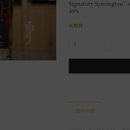
Signatory Symington’s 
49%
有現貨
聖
弗
力
創
辦
人
精
選
系
列
商品描述
格
蘭