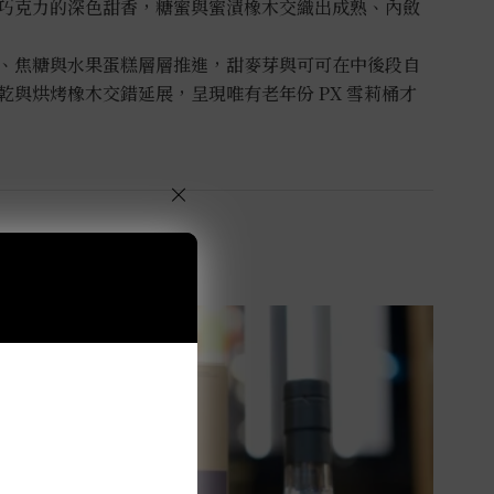
巧克力的深色甜香，糖蜜與蜜漬橡木交織出成熟、內斂
、焦糖與水果蛋糕層層推進，甜麥芽與可可在中後段自
與烘烤橡木交錯延展，呈現唯有老年份 PX 雪莉桶才
×