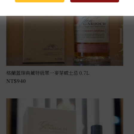
格蘭蓋瑞典藏特級單一麥芽威士忌 0.7L
NT$
940