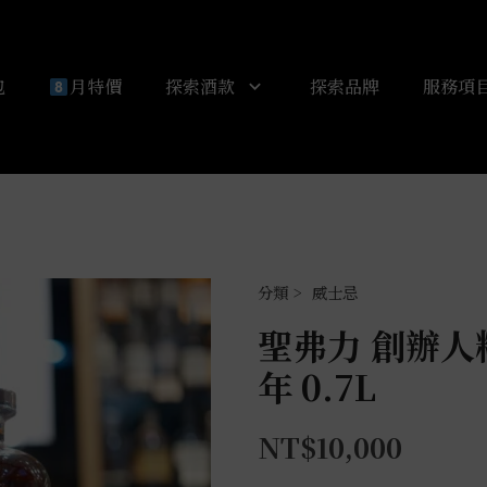
包
月特價
探索酒款
探索品牌
服務項
威士忌
聖弗力 創辦人精
年 0.7L
NT$
10,000