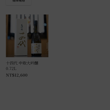
選擇規格
產
品
有
多
種
款
式。
可
在
產
十四代 中取大吟釀
0.72L
品
NT$
12,600
頁
面
選
擇
選
項