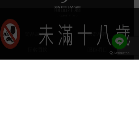
葡晶調酒室
探索品牌
探索酒款
服務項目
門市據點
聯絡我們
keyboard_arrow_up
home
407台中市西屯區河南路四段103號
phone
04 2251 6611