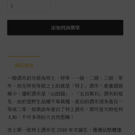
而
今
特
上
添加到詢價單
雄
町
純
米
商品描述
大
吟
一般酒米的分級為特上、特等、一級、二級、三級、等
釀
外，而在所有等級之上的就是「特上」酒米，產量超級
2024
稀少。雄町酒米是「山田錦」、「五百萬石」酒米的祖
0.72L
先，由於是野生品種不易栽種，產出的酒米頂多落在一
數
等或二等，如果該年產出了特上酒米，那可是天時地利
量
人和，不可多得的大自然恩賜！
史上第一批特上酒米在 2018 年才誕生，僅僅佔整體雄