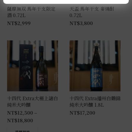
薩摩無双 馬年干支限定
天盃 馬年干支 麥燒酎
酒 0.72L
0.72L
NT$
2,999
NT$
3,800
十四代 Extra大極上諸白
十四代 Extra播州白鶴錦
純米大吟釀
純米大吟釀 1.8L
NT$
12,500
–
NT$
17,200
NT$
18,800
此