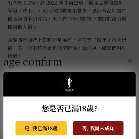
町產量 0.1%，到 2022 年才再出現了最高品質的雄町
等級「特上」，可收成的數量相當少，是而今品牌當中
最高級的夢幻逸品，也只有而今能將特上雄町的潛力發
揮到最大值。
睽違四年的特上雄町非常稀有，這次等了四年才再次出
荷，下一次不曉得會是什麼時後才會遇見，藏家們可別
錯過！
age confirm
×
推薦商品
您是否已滿18歲?
是, 我已滿18歲
否, 我尚未成年