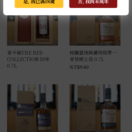
是, 我已滿18歲
否, 我尚未成年
麥卡倫THE RED
格蘭蓋瑞典藏特級單一
COLLECTION 50年
麥芽威士忌 0.7L
0.7L
NT$
940