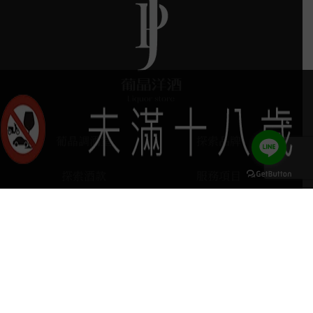
葡晶調酒室
探索品牌
探索酒款
服務項目
門市據點
聯絡我們
keyboard_arrow_up