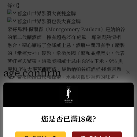
條x1】
舊金山世界烈酒大賽雙金牌
舊金山世界烈酒包裝大賽金牌
蒙哥馬利·保爾森（Montgomery Paulsen）是納帕谷
的第二代釀酒師，擁有超過25年經驗，專業與熱情相
融合，精心釀造了金條威士忌。酒瓶中間印有手工壓製
的「幸運女神」硬幣，象徵美國工藝和品牌歷史，代表
著好運與繁榮。這款美國威士忌由 88% 玉米、9% 黑
age confirm
麥和 3% 大麥蒸餾而成，經過納帕谷紅酒桶48個月熟
×
成，帶來順滑口感和蜂蜜、水果與微妙香料的味道。
Gold Bar 品牌位於舊金山灣區，其威士忌在加州紅木
樑下的酒桶倉庫中保存，並於納帕谷酒莊挑選的舊酒桶
中進行二次熟成。
您是否已滿18歲?
推薦商品