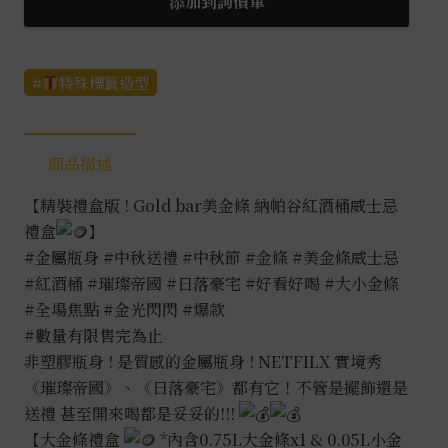
添加到詢價單
特殊標籤造型
商品描述
【精裝
禮盒版 !
Gold bar美金條 納帕谷紅酒桶威士忌
禮盒
】
#金屬瓶身
#中秋送禮
#中秋節
#金條
#美金條威士忌
#紅酒桶
#璀璨帝國
#日落豪宅
#好看好喝
#大小金條
#全場焦點
#金光閃閃
#爆款
#數量有限售完為止
非塑膠瓶身 ! 是質感的金屬瓶身 ! NETFILX 實境秀
《璀璨帝國》、《日落豪宅》都有它！不管是擺飾還是
送禮 甚至開來喝都是妥妥的!!!
【大金條禮盒
*內含0.75L大金條x1 & 0.05L小金