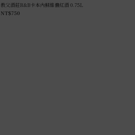
教父酒莊R&B卡本內蘇維儂紅酒 0.75L
NT$
750