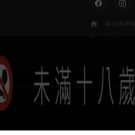
home
407台中市
phone
04 2251 661
運負責：葡晶洋酒 / 網站設計 Ⓒ Copyright 2024, SUREHIG