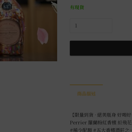
有現貨
羅
蘭-
粉
紅
香
檳
紛
飛
花
瓣
商品描述
0.75L
數
量
【限量到貨 · 絕美瓶身 好喝好
Perrier 羅蘭粉紅香檳 紛飛
#稀少配額
#五大香檳酒莊之