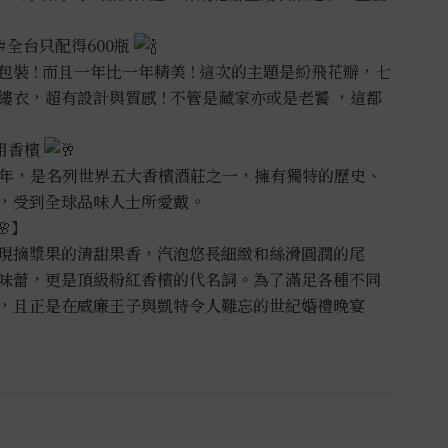
#全台只配得600瓶
裝 ! 而且一年比一年精美 ! 這次的主題是紛飛花瓣，七
衣，超有設計與質感 ! 不管是藏家亦或是老饕 ，這都
用香檳
12年，是名列世界五大香檳酒莊之一，擁有獨特的歷史、
，受到全球品味人士所愛戴。
】
現摘漿果的清甜果香，汽泡悠長細緻和絲滑圓潤的尾
味蕾，更是頂級粉紅香檳的代名詞。為了滿足各種不同
，且正是在威廉王子與凱特令人難忘的世紀婚禮晚宴