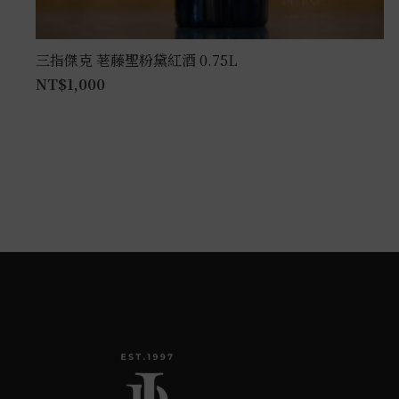
三指傑克 荖藤聖粉黛紅酒 0.75L
NT$
1,000