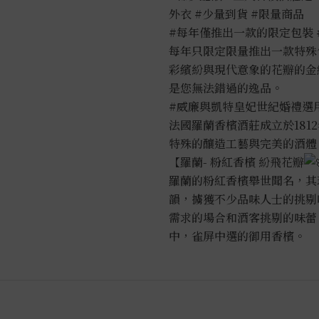
外衣
#少量到貨
#限量商品
#每年僅推出一款的限定包裝
每年只限定限量推出一款特殊包
彩繽紛與現代意象的花瓣的金縷
是您無法錯過的逸品。
#威廉與凱特皇妃世紀婚禮選
法國羅蘭香檳酒莊成立於18
特殊的釀造工藝與完美的酒體
【羅蘭- 粉紅香檳 紛飛花瓣
羅蘭的粉紅香檳舉世聞名，其
韻，擄獲不少品味人士的挑剔
需求的場合和酒客挑剔的味蕾
中，雀屏中選的御用香檳。