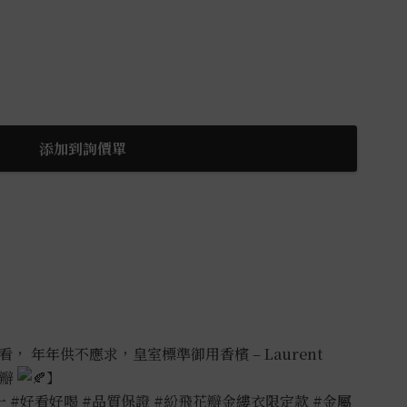
添加到詢價單
看， 年年供不應求，皇室標準御用香檳 – Laurent
花瓣
】
一
#好看好喝
#品質保證
#紛飛花瓣金縷衣限定款
#金屬