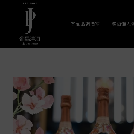
葡晶調酒室
選酒懶人