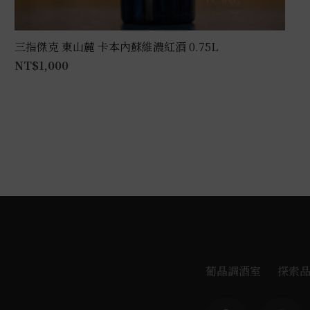
三指傑克 東山麓 卡本內蘇維濃紅酒 0.75L
NT$
1,000
葡晶調酒室
探索