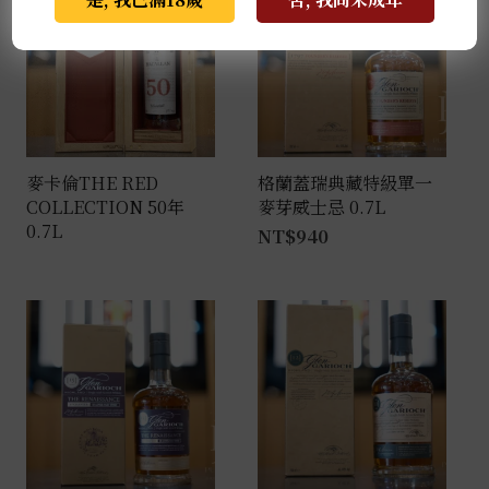
麥卡倫THE RED
格蘭蓋瑞典藏特級單一
COLLECTION 50年
麥芽威士忌 0.7L
0.7L
NT$
940