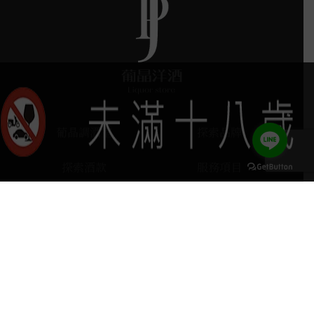
葡晶調酒室
探索品牌
探索酒款
服務項目
門市據點
聯絡我們
keyboard_arrow_up