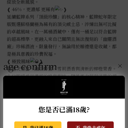
綻放全新風貌。
❰ 46%，更濃郁 更稀有
❱
延續藍牌系列「頂級珍釀」的核心精神，藍牌蛇年限定
版甄選蘇格蘭極為稀有的頂尖威士忌，淬煉出無可比擬
的卓越風味。在一萬桶酒藏中，僅有一桶足以符合藍牌
的超高標準，更融入來自已關閉且無法復刻的「幽靈酒
廠」珍稀酒液。限量發行，無論用於贈禮還是收藏，都
是極具意義的珍貴祝福。
❰ 極致風味
❱
age confirm
×
氣層次豐富，融合蜂蜜、雪莉酒香與清新的柳橙果香。
入口即感受到濃郁的蜂蜜甜味，隨後漸次展現淡雅的胡
椒辛香與乾果的豐潤氣息。尾韻延續藍牌經典的柔和煙
燻調性，餘味悠長。
您是否已滿18歲?
推薦商品
是, 我已滿18歲
否, 我尚未成年