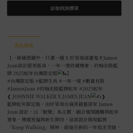
添加到詢價單
商品描述
【一萬桶酒藏中，只選一桶 X 好萊塢插畫鬼才James
Jean設計絕美瓶身，一年一度收藏機會 – 約翰走路藍
牌 2025蛇年台灣限定版
】
#台灣限定版
#藍牌生肖
#一年一度
#數量有限
#JamesJean
#約翰走路藍牌蛇年
#2025蛇年
❰ JOHNNIE WALKER X JAMES JEAN
❱
藍牌蛇年限定瓶，由好萊塢台裔美籍藝術家 James
Jean 設計，以「蛻變」為主題，融合璀璨圖騰與蛇年
意象，傳遞祝福與新生期待。這款設計展現藍牌
「Keep Walking」精神，啟迪在新的一年追求突破，