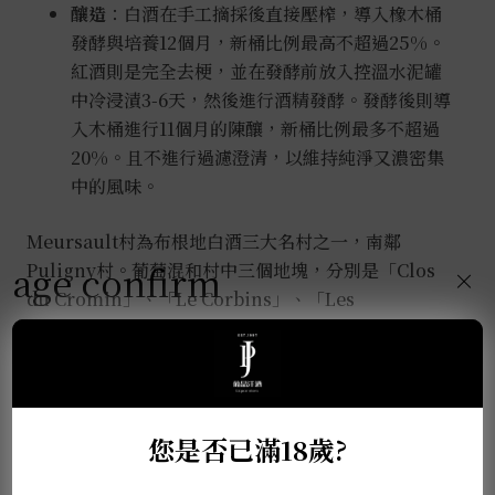
釀造
：白酒在手工摘採後直接壓榨，導入橡木桶
發酵與培養12個月，新桶比例最高不超過25%。
紅酒則是完全去梗，並在發酵前放入控溫水泥罐
中冷浸漬3-6天，然後進行酒精發酵。發酵後則導
入木桶進行11個月的陳釀，新桶比例最多不超過
20%。且不進行過濾澄清，以維持純淨又濃密集
中的風味。
Meursault村為布根地白酒三大名村之一，南鄰
age confirm
Puligny村。葡萄混和村中三個地塊，分別是「Clos
×
du Cromin」、「Le Corbins」、「Les
Vireuils」。散發濃郁的黃桃和杏桃香氣，同時也充
分展現出Meursault村奶油般的柔軟質地，以及榛果
香氣。口感豐富飽滿，具有極佳的深度和陳年潛力。
您是否已滿18歲?
推薦商品