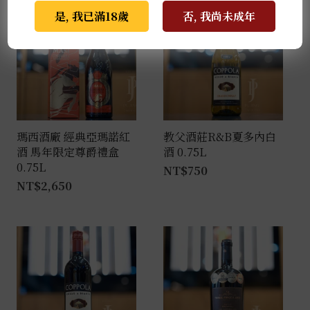
是, 我已滿18歲
否, 我尚未成年
瑪西酒廠 經典亞瑪諾紅
教父酒莊R&B夏多內白
酒 馬年限定尊爵禮盒
酒 0.75L
0.75L
NT$
750
NT$
2,650