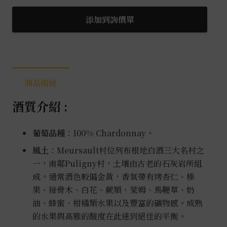
夫
梅
添加到詢價單
索
村
白
酒
商品描述
0.75L
數
酒質介紹 :
量
葡萄品種
：100% Chardonnay。
風土
：
Meursault村位列布根地白酒三大名村之
一，南鄰Puligny村，土壤由古老的石灰岩所組
成。通常酒色較偏金黃，香氣帶有烤杏仁、榛
果、接骨木、白花、蕨類、萊姆、馬鞭草、奶
油、蜂蜜、柑橘類水果以及豐富的礦物感。成熟
的水果與高雅的酸度在此達到絕佳的平衡。