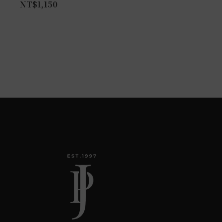
NT$
1,150