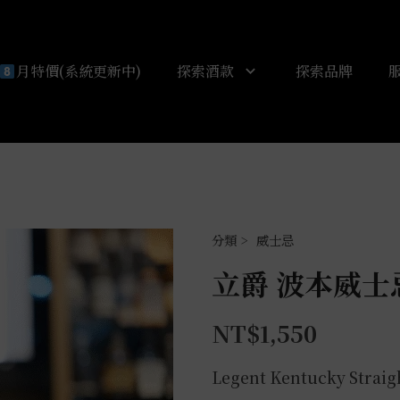
月特價(系統更新中)
探索酒款
探索品牌
威士忌
立爵 波本威士忌
NT$
1,550
Legent Kentucky Strai