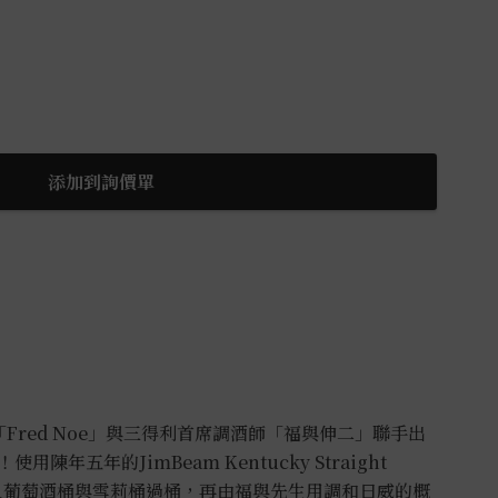
添加到詢價單
「Fred Noe」與三得利首席調酒師「福與伸二」聯手出
年五年的JimBeam Kentucky Straight
放入葡萄酒桶與雪莉桶過桶，再由福與先生用調和日威的概