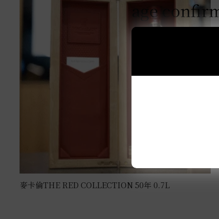
age confir
麥卡倫THE RED COLLECTION 50年 0.7L