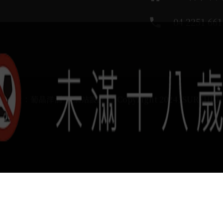
phone
04 2251 661
運負責：葡晶洋酒 / 網站設計 Ⓒ Copyright 2024, SUREHIG