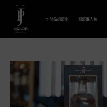
葡晶調酒室
選酒懶人包