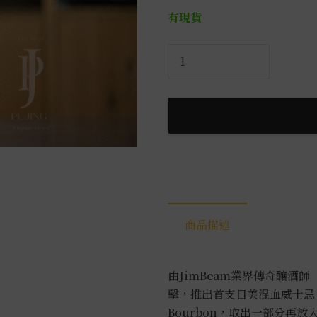
有現貨
立
爵
波
本
威
士
忌
0.7L
數
量
商品描述
由JimBeam業界傳奇釀酒師
擊，推出首支日美混血威士忌！使用陳
Bourbon，取出一部分再