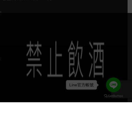
1
H
Line官方帳號
keyboard_arrow_up