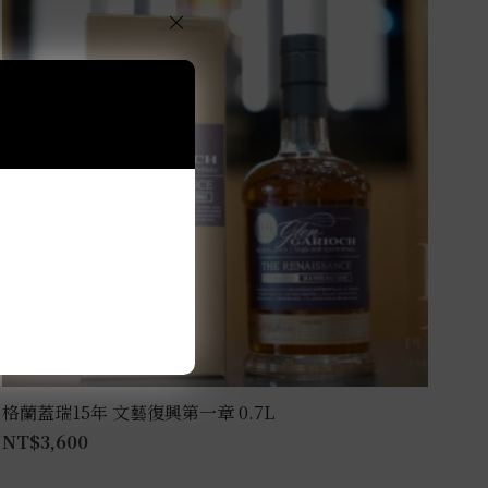
×
格蘭蓋瑞15年 文藝復興第一章 0.7L
NT$
3,600