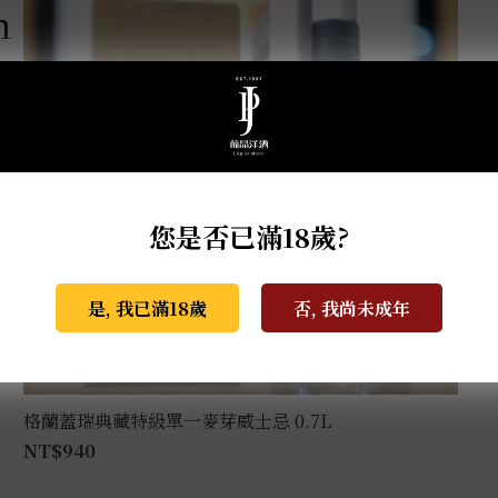
m
您是否已滿18歲?
是, 我已滿18歲
否, 我尚未成年
格蘭蓋瑞典藏特級單一麥芽威士忌 0.7L
NT$
940