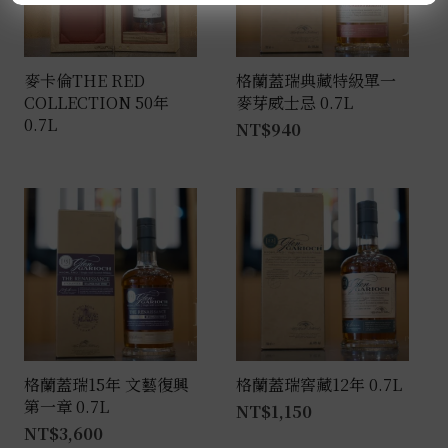
麥卡倫THE RED
格蘭蓋瑞典藏特級單一
COLLECTION 50年
麥芽威士忌 0.7L
0.7L
NT$
940
格蘭蓋瑞15年 文藝復興
格蘭蓋瑞窖藏12年 0.7L
第一章 0.7L
NT$
1,150
NT$
3,600