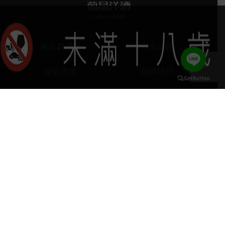
葡晶調酒室
探索品牌
探索酒款
服務項目
門市據點
聯絡我們
keyboard_arrow_up
home
407台中市西屯區河南路四段103號
phone
04 2251 6611