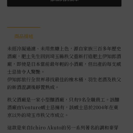
商品描述
未經冷凝過濾、未用焦糖上色，源自家族三百多年歷史
酒廠，肥土先生回到埼玉縣秩父重新打造肥土伊知郎酒
廠，即使是日本當前最年輕的小酒廠，但出產的每支威
士忌皆令人驚艷。
伊知郎旅行全世界尋找最佳的橡木桶，羽生老酒及秩父
的新酒混調後靜置熟成。
秩父酒廠是一家小型釀酒廠，只有9名全職員工。該釀
酒廠由Venture威士忌擁有，該威士忌於2004年在東
京以外的埼玉市秩父市成立。
這款是來自Ichiro Akuto的另一系列著名的調和麥芽