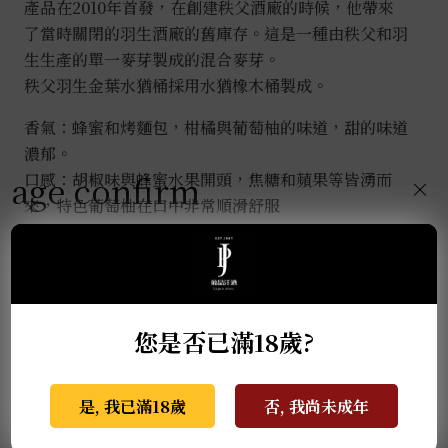
產品在2010年首發，在創建秩父酒廠的時候，他帶來
了當時關閉的羽生酒廠的舊庫存。這是一種由秩父和羽
生生產的單一麥芽製成的混合麥芽。
秩父羽生金葉水猶桶採用水猶橡木桶製成。
香氣：蜂蜜和烤麵包，柑橘與葡萄柚的味道，甜的味道
濃郁。
age confirm
口感：胡椒味與蜂蜜水果開頭，焦糖和蘋果等皆湧而
×
來，特色葡萄柚在口中非常順滑舒服
餘韻：中等長度，甜味與辛香融合，橡木味回甘
推薦商品
您是否已滿18歲?
是, 我已滿18歲
否, 我尚未成年