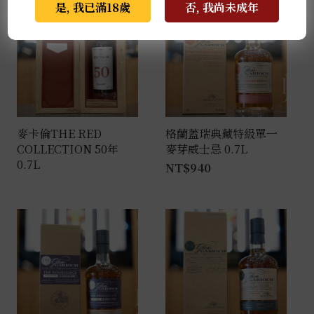
是, 我已滿18歲
否, 我尚未成年
麥卡倫THE RED
格蘭蓋瑞典藏特級單一
COLLECTION 50年
麥芽威士忌 0.7L
0.7L
NT$
940