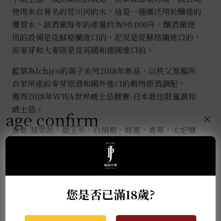
使用來自著名的荒川河的水，這是一種廣泛用於釀造的
優質水。該酒廠每年的產量約為90.000升。釀酒廠使
用的設備是從蘇格蘭進口的，泥炭是從蘇格蘭進口的，
而麥芽和大麥則是從英國和德國進口的。
藍葉為Ichiro的葉子系列2018年新品，以秩父蒸餾所
自家所產的麥芽原酒和國外進口的穀物原酒調配。
獲得2018年WWA世界威士忌競賽-日本最佳限量調和
威士忌。
age confirm
×
香氣:蘋果派，甜玉米，白胡椒，蜂蜜，香草，太妃糖
口感:烘焙香料，蘋果酥，鹹味，甜檸檬，生薑，白胡
椒，香蕉，葡萄乾
尾韻:香蕉，蘋果酥，白胡椒
您是否已滿18歲?
推薦商品