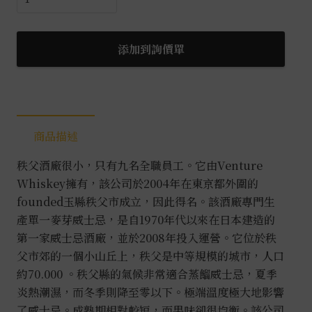
父
藍
葉
添加到詢價單
限
量
調
和
商品描述
威
士
秩父酒廠很小，只有九名全職員工。它由Venture
忌
Whiskey擁有，該公司於2004年在東京都外圍的
0.7L
founded玉縣秩父市成立，因此得名。該酒廠專門生
數
產單一麥芽威士忌，是自1970年代以來在日本建造的
量
第一家威士忌酒廠，並於2008年投入運營。它位於秩
父市郊的一個小山丘上，秩父是中等規模的城市，人口
約70.000 。秩父縣的氣候非常適合蒸餾威士忌，夏季
炎熱潮濕，而冬季則降至零以下。極端溫度極大地影響
了威士忌。成熟期相對較短，而果味卻很均衡。該公司