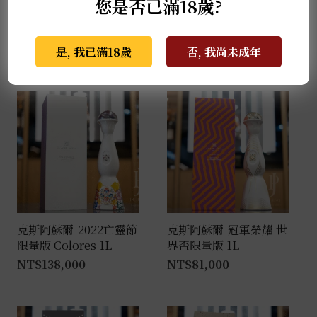
餚搭配，帶出琴酒的細膩風味，使餐飲體驗更加多樣且
您是否已滿18歲?
豐富。
是, 我已滿18歲
否, 我尚未成年
推薦商品
克斯阿蘇爾-2022亡靈節
克斯阿蘇爾-冠軍榮耀 世
限量版 Colores 1L
界盃限量版 1L
NT$
138,000
NT$
81,000