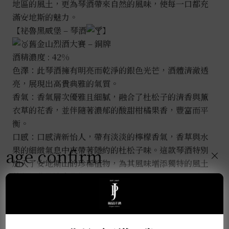
地區的風土，更為琴酒帶來自然的風味，使每一口都充
滿安地斯的魅力。
【祕魯黑威堡 – 琴酒
】
舊金山烈酒大賽 – 銅牌
酒精濃度 : 42%
色澤：此琴酒擁有明亮而乾淨的銀色光芒，酒體清澈透
亮，展現出高貴典雅的氣質。
香氣：香氣層次優雅且細膩，融合了杜松子的清香與薰
衣草的花香，並伴隨著濃郁的酸甜柑橘果香，豐富而平
衡。
口感：口感清新怡人，帶有淡淡的檸檬香氣，香草與水
果的細緻氣息中夾帶著隱約的杜松子味。這款琴酒特別
age confirm
×
加入了安地斯山的珍稀植物，為其風味增添獨特的風土
特色，非常適合作為 Dry Martini、Gin Tonic 和
Negroni 的理想基酒。
食物搭配：安地斯琴酒與熟成起司、紅肉、鴨肉等風味
豐富的食材相得益彰，也能與多種以精緻香料調味的菜