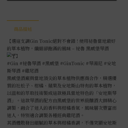
商品描述
【選這支調Gin Tonic絕對不會錯 ! 使用祕魯當地最好
的草本植物，纖細卻飽滿的風味 – 祕魯 黑威堡琴酒
】
#Gin
#祕魯琴酒
#黑威堡
#GinTonic
#琴湯尼
#安地
斯琴酒
#雞尾酒
黑威堡酒廠與當地頂尖的草本植物供應商合作，精選優
質的社松子、柑橘、蘋果及安地斯山特有的草本植物，
以溫和的萃取技術製成這款極具當地特色的「安地斯琴
酒」。這款琴酒的配方由黑威堡的世界級釀酒大師精心
調製，融合了迷人的香料與柑橘香氣，風味層次豐富而
迷人，特別適合調製各種經典雞尾酒。
其酒體散發出細膩的草本與柑橘香調，不僅突顯安地斯