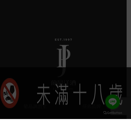
葡晶調酒室
探索品牌
探索酒款
服務項目
keyboard_arrow_up