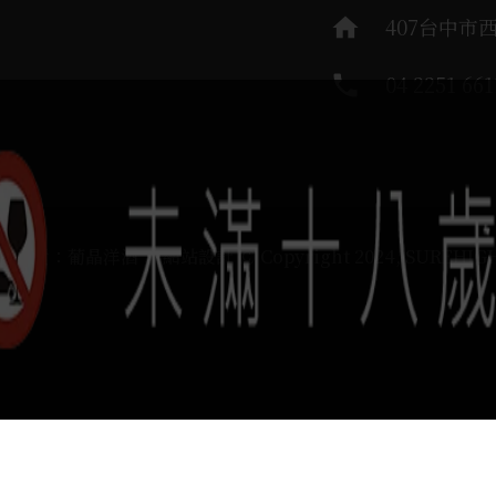
home
407台中市
phone
04 2251 661
運負責：葡晶洋酒 / 網站設計 Ⓒ Copyright 2024, SUREHIG