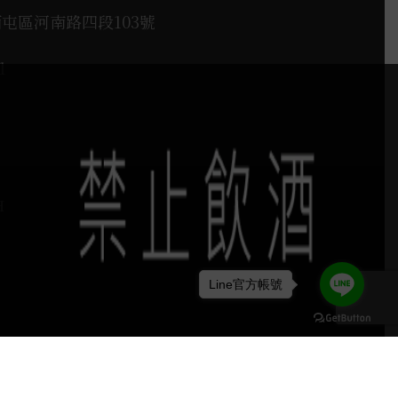
西屯區河南路四段103號
1
H
Line官方帳號
keyboard_arrow_up