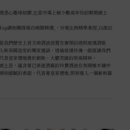
時間悉心雕琢如鑽,也是市場上極少數高年份的穀類威士
yslop調和團隊親自嗅聞精選,，分毫比例精準拿捏,以推出
忌是我們歷史上首次將酒液放置在奢華的透明玻璃酒瓶
入新英國皇室的獨家邀請，透過玻璃彷彿一扇窗讓我們
代表皇家禮炮勇於創新、大膽突破的崇高精神。
物威士忌，蘊含著已消逝酒廠的珍貴酒液在美國橡木桶中
順和細膩的香甜，代表著皇家禮炮,即將進入一個嶄新篇