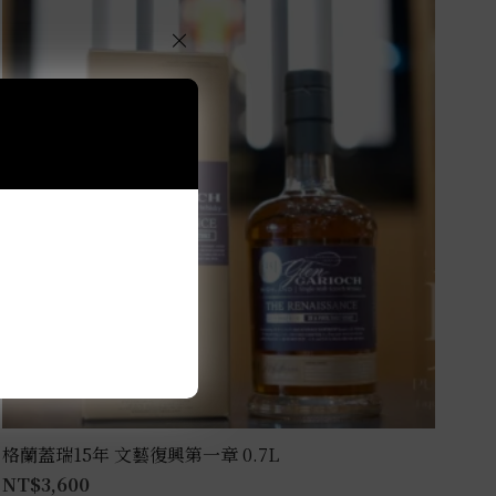
×
格蘭蓋瑞15年 文藝復興第一章 0.7L
NT$
3,600