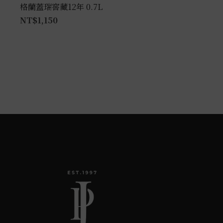
格蘭蓋瑞窖藏12年 0.7L
NT$
1,150