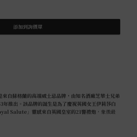
添加到詢價單
te）是來自蘇格蘭的高端威士忌品牌，由知名酒廠芝華士兄弟
）於1953年推出。該品牌的誕生是為了慶祝英國女王伊莉莎白
al Salute」靈感來自英國皇室的21響禮炮
，象徵最