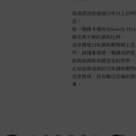
每滴酒液皆超過21年以上的
忌。
每一個橡木桶皆由Sandy H
最完美平衡的調和比例。
皇家禮炮21年調和穀物威士
中，玻璃象徵著一個讓我們進
能夠凝視新英國皇室的世界，
正如這款這款的21年調和穀
完美熟成，具有難以言喻的滑
章。