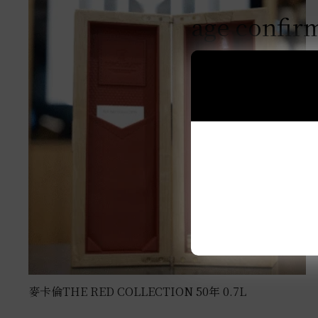
age confir
麥卡倫THE RED COLLECTION 50年 0.7L