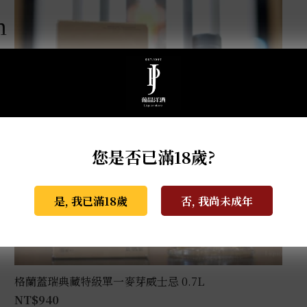
m
您是否已滿18歲?
是, 我已滿18歲
否, 我尚未成年
格蘭蓋瑞典藏特級單一麥芽威士忌 0.7L
NT$
940