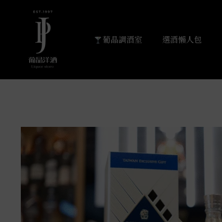
葡晶調酒室
選酒懶人包