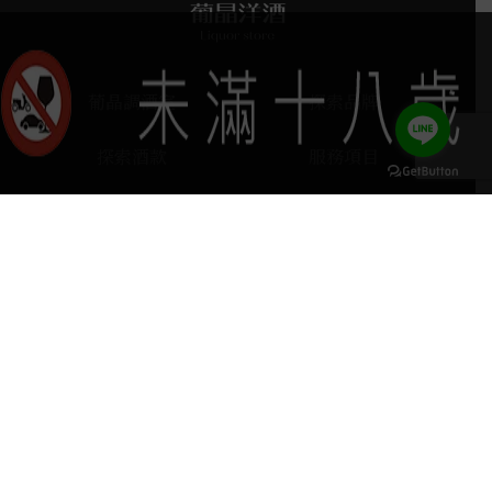
葡晶調酒室
探索品牌
探索酒款
服務項目
門市據點
聯絡我們
keyboard_arrow_up
home
407台中市西屯區河南路四段103號
phone
04 2251 6611