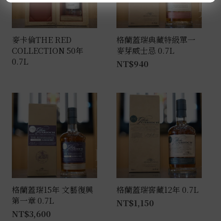
麥卡倫THE RED
格蘭蓋瑞典藏特級單一
COLLECTION 50年
麥芽威士忌 0.7L
0.7L
NT$
940
格蘭蓋瑞15年 文藝復興
格蘭蓋瑞窖藏12年 0.7L
第一章 0.7L
NT$
1,150
NT$
3,600