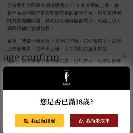
數
全新原生美國橡木桶過桶熟成 21 年和麥芽威士忌，讓
量
新桶為酒液賦予富有印度意象的渾厚辛香，與皇家禮炮
既有的優雅陳釀，調和出沉穩與振奮兼具，更融入迷人
異國風情的意韻悠長。
香氣：熱帶水果香氣，多汁的芒果，石榴和椰子，搭配
上奶油糖果，香草卡士達，手工杏桃和薑汁果醬
age confirm
×
風味：濃郁富滿辛香料的口感，黑巧克力，焦糖和厚實
蜂蜜，覆蓋溫燉的肉桂，丁香和生薑香料
推薦商品
您是否已滿18歲?
是, 我已滿18歲
否, 我尚未成年