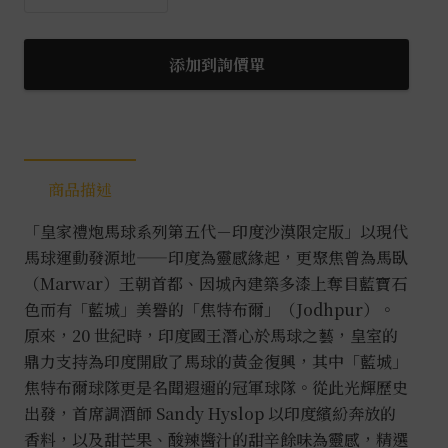
家
禮
炮
添加到詢價單
馬
球
系
列
商品描述
第
五
「皇家禮炮馬球系列第五代－印度沙漠限定版」以現代
代
馬球運動發源地——印度為靈感緣起，更聚焦曾為馬臥
印
（Marwar）王朝首都、因城內建築多漆上奪目藍寶石
度
色而有「藍城」美譽的「焦特布爾」（Jodhpur）。
沙
原來，20 世紀時，印度國王潛心於馬球之藝，皇室的
漠
鼎力支持為印度開啟了馬球的黃金復興，其中「藍城」
馬
焦特布爾球隊更是名聞遐邇的冠軍球隊。從此光輝歷史
球
出發，首席調酒師 Sandy Hyslop 以印度繽紛奔放的
0.7L
香料，以及甜芒果、酸辣醬汁的甜辛餘味為靈感，精選