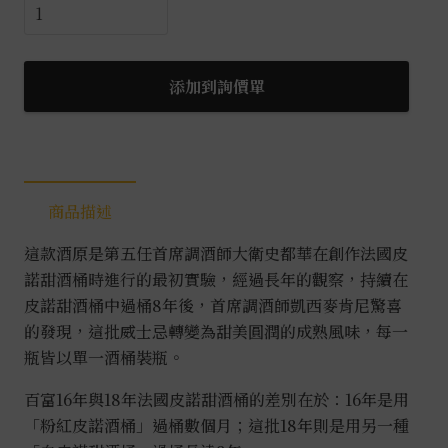
百
富
故
事
添加到詢價單
系
列
18
年
商品描述
皮
諾
這款酒原是第五任首席調酒師大衛史都華在創作法國皮
甜
諾甜酒桶時進行的最初實驗，經過長年的觀察，持續在
酒
皮諾甜酒桶中過桶8年後，首席調酒師凱西麥肯尼驚喜
桶
的發現，這批威士忌轉變為甜美圓潤的成熟風味，每一
0.7L
瓶皆以單一酒桶裝瓶。
數
量
百富16年與18年法國皮諾甜酒桶的差別在於：16年是用
「粉紅皮諾酒桶」過桶數個月；這批18年則是用另一種