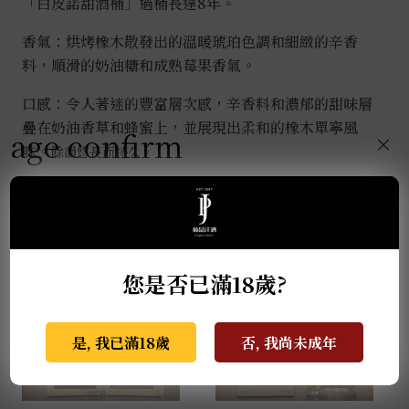
「白皮諾甜酒桶」過桶長達8年。
香氣：烘烤橡木散發出的溫暖琥珀色調和細緻的辛香
料，順滑的奶油糖和成熟莓果香氣。
口感：令人著迷的豐富層次感，辛香料和濃郁的甜味層
疊在奶油香草和蜂蜜上，並展現出柔和的橡木單寧風
age confirm
×
味。
餘韻悠長而持久。
推薦商品
您是否已滿18歲?
是, 我已滿18歲
否, 我尚未成年