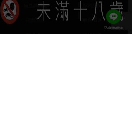
葡晶調酒室
探索品牌
探索酒款
服務項目
門市據點
聯絡我們
keyboard_arrow_up
home
407台中市西屯區河南路四段103號
phone
04 2251 6611