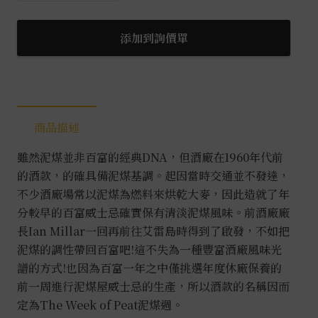
故
事
添加到詢價單
系
列
14
年
商品描述
泥
煤
雖然泥煤並非百富的經典DNA，但酒廠在1960年代前
週
的酒款，的確具備泥煤基調。起因當時交通並不發達，
0.7L
不少酒廠場常以泥煤為燃料來烘乾大麥，因此造就了年
數
分
較早的百富威士忌確實保有清淡泥煤風味。
前酒廠廠
量
長Ian Millar一回再前往艾雷島時得到了啟發，不如把
泥煤的調性帶回百富吧!這不失為一種豐富酒廠風味光
譜的方式!也因為百富一年之中僅挑選年度休廠保養的
前一周進行泥煤屋威士忌的生產，所以酒款的名稱因而
定為The Week of Peat泥煤週。