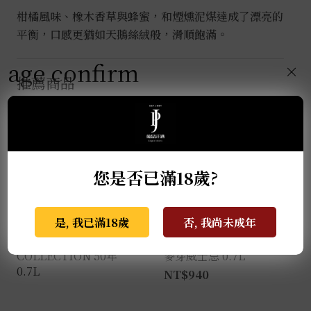
柑橘風味、橡木香草與蜂蜜，和煙燻泥煤達成了漂亮的
平衡，口感更猶如天鵝絲絨般，滑順飽滿。
age confirm
×
推薦商品
您是否已滿18歲?
是, 我已滿18歲
否, 我尚未成年
麥卡倫THE RED
格蘭蓋瑞典藏特級單一
COLLECTION 50年
麥芽威士忌 0.7L
0.7L
NT$
940