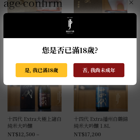
age confirm
×
薩摩無双 馬年干支限定
天盃 馬年干支 麥燒酎
酒 0.72L
0.72L
NT$
2,999
NT$
3,800
您是否已滿18歲?
是, 我已滿18歲
否, 我尚未成年
十四代 Extra大極上諸白
十四代 Extra播州白鶴錦
純米大吟釀
純米大吟釀 1.8L
NT$
12,500
–
NT$
17,200