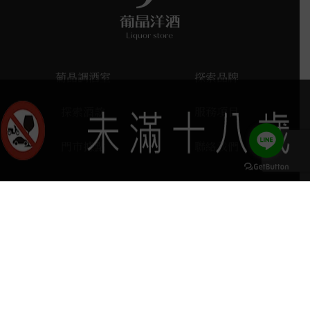
葡晶調酒室
探索品牌
探索酒款
服務項目
門市據點
聯絡我們
keyboard_arrow_up
home
407台中市西屯區河南路四段103號
phone
04 2251 6611