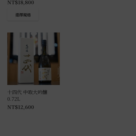
NT$
18,800
此
選擇規格
產
品
有
多
種
款
式。
可
在
產
十四代 中取大吟釀
0.72L
品
NT$
12,600
頁
面
選
擇