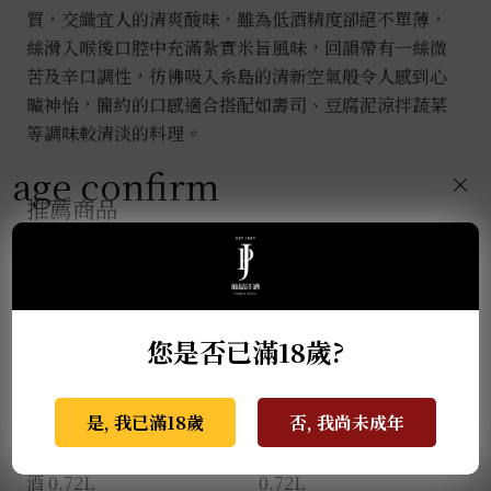
質，交織宜人的清爽酸味，雖為低酒精度卻絕不單薄，
絲滑入喉後口腔中充滿紮實米旨風味，回韻帶有一絲微
苦及辛口調性，彷彿吸入糸島的清新空氣般令人感到心
曠神怡，簡約的口感適合搭配如壽司、豆腐泥涼拌蔬菜
等調味較清淡的料理。
age confirm
×
推薦商品
您是否已滿18歲?
是, 我已滿18歲
否, 我尚未成年
薩摩無双 馬年干支限定
天盃 馬年干支 麥燒酎
酒 0.72L
0.72L