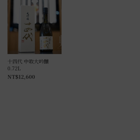
有
多
種
款
式。
可
在
產
十四代 中取大吟釀
0.72L
品
NT$
12,600
頁
面
選
擇
選
項