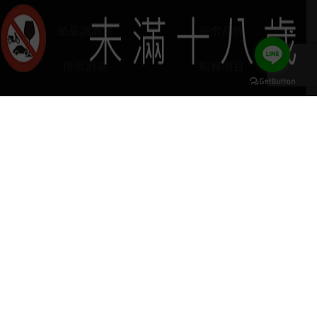
葡晶調酒室
探索品牌
探索酒款
服務項目
門市據點
聯絡我們
keyboard_arrow_up
home
407台中市西屯區河南路四段103號
phone
04 2251 6611