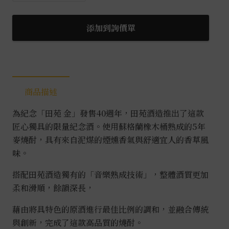
燻
香
添加到詢價單
樽
熟
成
麥
商品描述
燒
酎
為紀念「田苑 金」發售40週年，田苑酒造推出了這款
0.72L
匠心獨具的限量紀念酒。使用蘇格蘭橡木桶熟成的5年
數
麥燒酎，具有來自泥煤的煙燻香氣與舒適宜人的香草風
量
味。
搭配田苑酒造獨有的「音樂熟成技術」，整體酒質更加
柔和滑順，餘韻深長，
藉由將具特色的原酒進行最佳比例的調和，並融合傳統
與創新，完成了這款高品質的燒酎。