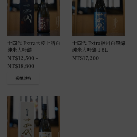
十四代 Extra大極上諸白
十四代 Extra播州白鶴錦
純米大吟釀
純米大吟釀 1.8L
NT$
12,500
–
NT$
17,200
NT$
18,800
此
選擇規格
產
品
有
多
種
款
式。