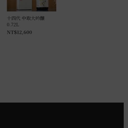
可
在
產
十四代 中取大吟釀
0.72L
品
NT$
12,600
頁
面
選
擇
選
項