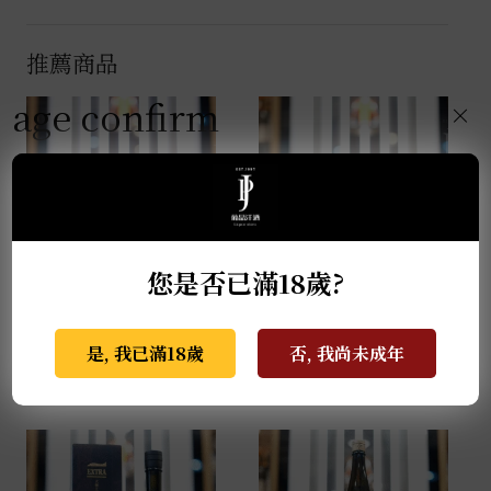
推薦商品
age confirm
×
您是否已滿18歲?
薩摩無双 馬年干支限定
天盃 馬年干支 麥燒酎
酒 0.72L
0.72L
是, 我已滿18歲
否, 我尚未成年
NT$
2,999
NT$
3,800