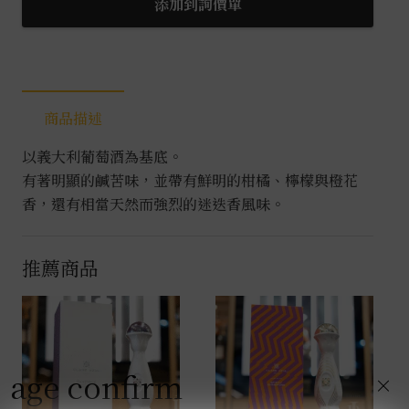
1757
添加到詢價單
綠
香
苦
艾
商品描述
酒
1L
以義大利葡萄酒為基底。
數
有著明顯的鹹苦味，並帶有鮮明的柑橘、檸檬與橙花
量
香，還有相當天然而強烈的迷迭香風味。
推薦商品
age confirm
×