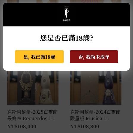
克斯阿蘇爾-2022亡靈節
克斯阿蘇爾-冠軍榮耀 世
限量版 Colores 1L
界盃限量版 1L
您是否已滿18歲?
NT$
138,000
NT$
81,000
是, 我已滿18歲
否, 我尚未成年
克斯阿蘇爾-2025亡靈節
克斯阿蘇爾-2024亡靈節
最終章 Recuerdos 1L
限量版 Musica 1L
NT$
108,000
NT$
108,800