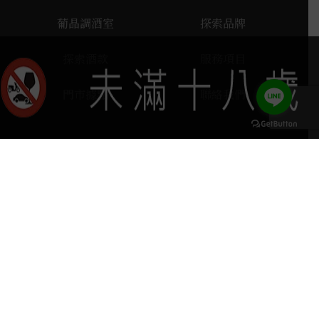
葡晶調酒室
探索品牌
探索酒款
服務項目
門市據點
聯絡我們
keyboard_arrow_up
home
407台中市西屯區河南路四段103號
phone
04 2251 6611