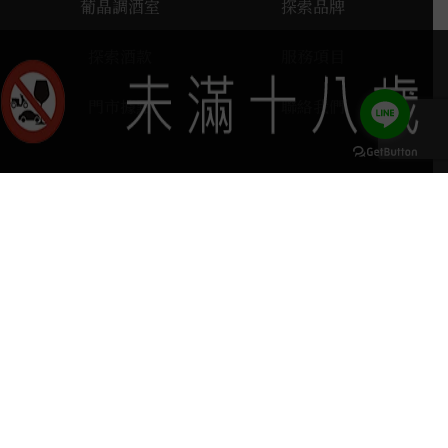
葡晶調酒室
探索品牌
探索酒款
服務項目
門市據點
聯絡我們
keyboard_arrow_up
home
407台中市西屯區河南路四段103號
phone
04 2251 6611