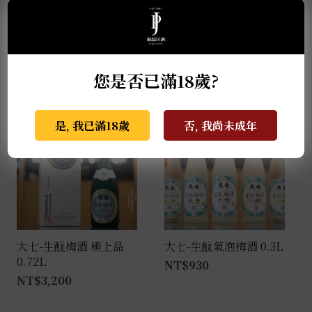
季之梅 0.7L
大七-生酛梅酒 0.72L
NT$
2,880
NT$
1,499
您是否已滿18歲?
是, 我已滿18歲
否, 我尚未成年
大七-生酛梅酒 極上品
大七-生酛氣泡梅酒 0.3L
0.72L
NT$
930
NT$
3,200