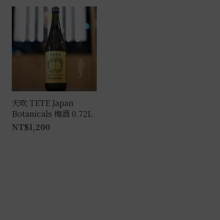
天吹 TETE Japan
Botanicals 梅酒 0.72L
NT$
1,200