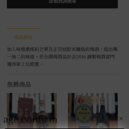
添加到詢價單
果
梅
酒
0.72L
商品描述
數
量
加入味道濃郁的芒果及正宗焼酎來釀造的梅酒、造出獨
一無二的味道。於全國梅酒品評会2016 調製梅酒部門
獲得第２位銀賞。
推薦商品
age confirm
×