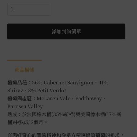
澳
洲
奔
富
添加到詢價單
Bin585
貨
櫃
禮
商品描述
盒
3.0
葡萄品種：56% Cabernet Sauvignon、41%
數
Shiraz、3% Petit Verdot
量
葡萄園產區：McLaren Vale、Padthaway、
Barossa Valley
熟成：於法國橡木桶(35%新桶)與美國橡木桶(17%新
桶)中熟成12個月。
充滿好奇心的實驗精神和從遠方精選優質葡萄的追求，