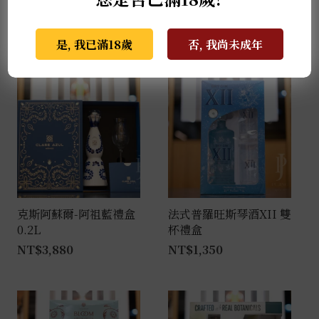
豐富的酒香。
是, 我已滿18歲
否, 我尚未成年
推薦商品
克斯阿蘇爾-阿祖藍禮盒
法式普羅旺斯琴酒XII 雙
0.2L
杯禮盒
NT$
3,880
NT$
1,350