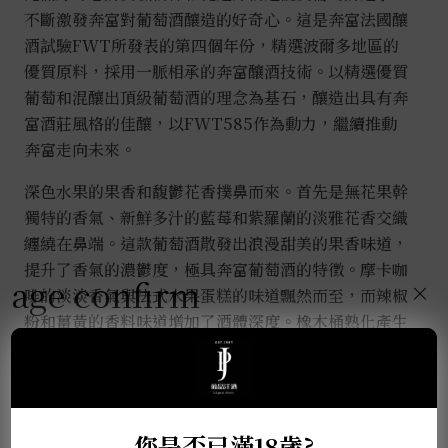
不斷激發奔富對葡萄酒釀造的好奇心。這是奔富法國釀
酒試驗FWT所發表的第四個年份，精選波爾多地區的
優質原料，採用一脈相承的奔富釀酒技術。以精選優質
葡萄和混釀出頂級葡萄酒的理念為基石，釀造出具有奔
富酒莊風格的佳釀，以FWT585作為動力，繼續推動
奔富走向未來。
深色水果的果香和馥鬱花香撲鼻而來。首先是無花果幹
獨特的香氣、新鮮多汁的藍莓和紫羅蘭的淡雅花香交織
纏繞在鼻端。這款葡萄酒散發出浪漫甜美的果香味道，
提升了香氣的濃鬱度，極具奔富葡萄酒的特徵。摩卡咖
age confirm
×
啡的淡淡香氣與法式水果蛋糕的味道飄然而至，而辣椒
粉和薑黃的香料味道增加了酒體深度。橡木桶熟化產生
的特有風味進一步增加了層次感，煙草的醇鬱氣味點綴
其中，混合了佛手柑、橙花、薰衣草、煙草、橡木苔和
香草的芬芳。淡淡的燧石味漸漸顯現出來，這種礦石的
獨特味道與濃鬱的甜味/香料味形成鮮明對比，勾勒出
您是否已滿18歲?