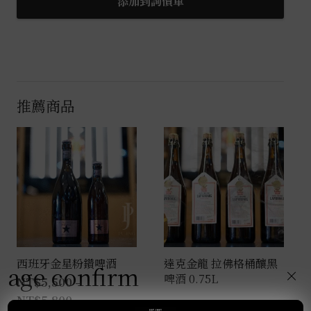
添加到詢價單
酒
0.33L
24
入
數
推薦商品
量
西班牙金星粉鑽啤酒
達克金龍 拉佛格桶釀黑
age confirm
×
啤酒 0.75L
NT$
5,500
–
NT$
5,800