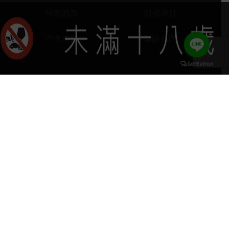
探索酒款
服務項目
門市據點
聯絡我們
keyboard_arrow_up
home
407台中市西屯區河南路四段103號
phone
04 2251 6611