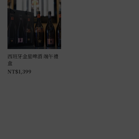
項
多
種
款
式。
可
在
產
西班牙金星啤酒 端午禮
盒
品
NT$
1,399
頁
面
選
擇
選
項