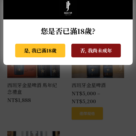
此
選擇規格
產
品
您是否已滿18歲?
有
多
種
是, 我已滿18歲
否, 我尚未成年
款
式。
可
在
產
西班牙金星啤酒 馬年紀
西班牙金星啤酒
念禮盒
品
NT$
5,000
–
NT$
1,888
頁
NT$
5,200
面
此
選擇規格
選
產
擇
品
選
有