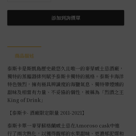
斯
卡
酒
添加到詢價單
廠
限
定
版
商品描述
2011/2021
0.7L
泰斯卡是斯凱島歷史最悠久且唯一的麥芽威士忌酒廠，
數
獨特的蒸餾器排列賦予泰斯卡獨特的風格。泰斯卡海洋
量
特色強烈，擁有極具辨識度的海鹽氣息、獨特帶煙燻的
甜味及相當有力量、不妥協的個性，被稱為「烈酒之王
King of Drink」
【
泰斯卡- 酒廠限定限量 2011-2021
】
泰斯卡單一麥芽蘇格蘭威士忌在Amoroso cask中進
行了兩次熟化，以獲得馥郁的水果甜味、更濃郁泥煤和