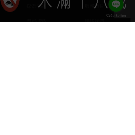
探索酒款
服務項目
門市據點
聯絡我們
keyboard_arrow_up
home
407台中市西屯區河南路四段103號
phone
04 2251 6611