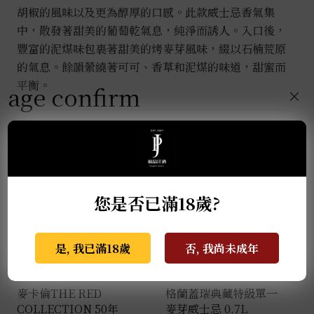
胡椒的風味以及更為醇厚的口感。此款威士忌香氣集
中，散發著甜美的葡萄乾氣息，純淨而誘人。入口後，
豐富的泥煤味包裹著甜美的烤麥芽風味，綴以石楠荒原
的氣息。餘韻縈繞著可可、香草和泥煤的味道，甜蜜而
平衡。
age confirm
×
推薦商品
您是否已滿18歲?
是, 我已滿18歲
否, 我尚未成年
麥卡倫THE RED
格蘭蓋瑞典藏特級單一
COLLECTION 50年
麥芽威士忌 0.7L