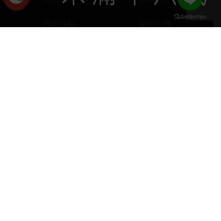
門市據點
聯絡我們
keyboard_arrow_up
home
407台中市西屯區河南路四段103號
phone
04 2251 6611