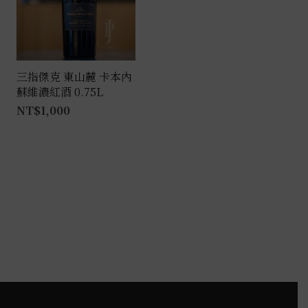
三指傑克 東山麓 卡本內
蘇維濃紅酒 0.75L
NT$
1,000