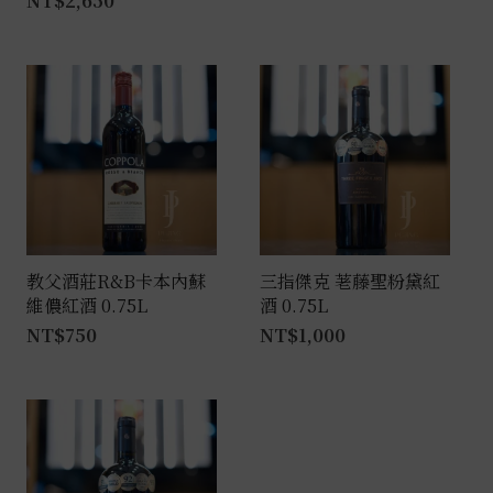
NT$
2,650
教父酒莊R&B卡本內蘇
三指傑克 荖藤聖粉黛紅
維儂紅酒 0.75L
酒 0.75L
NT$
750
NT$
1,000