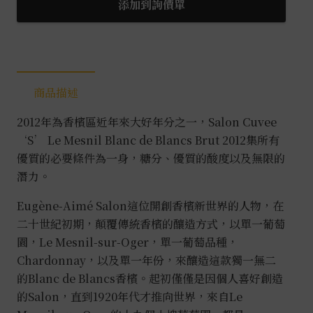
中
添加到詢價單
白
特
級
園
商品描述
年
分
2012年為香檳區近年來大好年分之一，Salon Cuvee
香
‘S’ Le Mesnil Blanc de Blancs Brut 2012集所有
檳
優質的必要條件為一身，糖分、優質的酸度以及無限的
2012
潛力。
0.75L
數
Eugène-Aimé Salon這位開創香檳新世界的人物，在
量
二十世紀初期，顛覆傳統香檳的釀造方式，以單一葡萄
園，Le Mesnil-sur-Oger，單一葡萄品種，
Chardonnay，以及單一年份，來釀造這款獨一無二
的Blanc de Blancs香檳。起初僅僅是因個人喜好創造
的Salon，直到1920年代才推向世界，來自Le