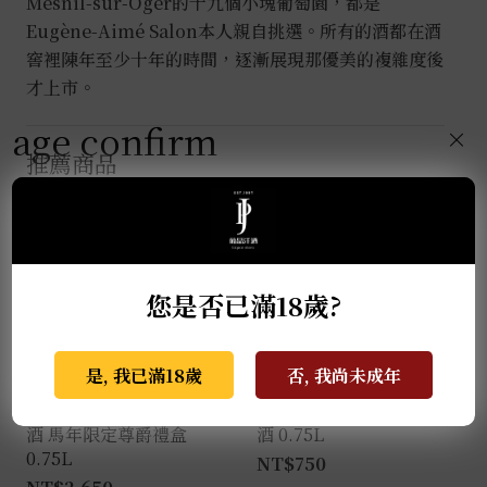
Mesnil-sur-Oger的十九個小塊葡萄園，都是
Eugène-Aimé Salon本人親自挑選。所有的酒都在酒
窖裡陳年至少十年的時間，逐漸展現那優美的複雜度後
才上市。
age confirm
×
推薦商品
您是否已滿18歲?
是, 我已滿18歲
否, 我尚未成年
瑪西酒廠 經典亞瑪諾紅
教父酒莊R&B夏多內白
酒 馬年限定尊爵禮盒
酒 0.75L
0.75L
NT$
750