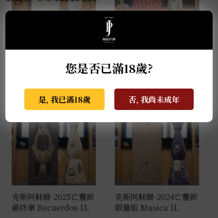
克斯阿蘇爾-2022亡靈節
克斯阿蘇爾-冠軍榮耀 世
限量版 Colores 1L
界盃限量版 1L
您是否已滿18歲?
NT$
138,000
NT$
81,000
是, 我已滿18歲
否, 我尚未成年
克斯阿蘇爾-2025亡靈節
克斯阿蘇爾-2024亡靈節
最終章 Recuerdos 1L
限量版 Musica 1L