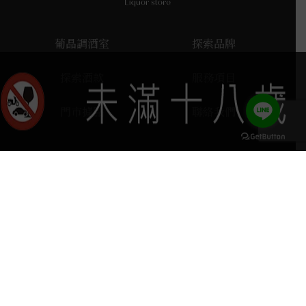
葡晶調酒室
探索品牌
探索酒款
服務項目
門市據點
聯絡我們
keyboard_arrow_up
home
407台中市西屯區河南路四段103號
phone
04 2251 6611