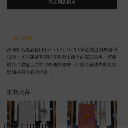
糖
添加到詢價單
香
甜
酒
0.7L
商品描述
數
量
法國知名老酒廠LEJAY・LAGOUTE精心釀造的焦糖利
口酒，其外觀帶著清晰且散發出活力的深琥珀色，整體
散發出豐富且原始的奶油焦糖味，口感有著清爽的焦糖
奶油與淡淡的肉桂香。
推薦商品
age confirm
×