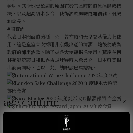
金牌。其全球受歡迎的原因在於其長時間的冰溫熟成技
法，以及超高精米步合，使得酒款風味更加複雜、細緻
和悠長。
#國寶酒
代表日本門面的清酒「梵」曾在昭和天皇登基儀式上使
用，這是皇室首次採用非京畿出產的清酒，隨後便成為
政府的御用酒款。除了被各大使館指名使用，梵還在柯
林頓總統訪日和世界盃足球賽時大放異彩；日本前首相
出訪美國時，也以「梵」餽贈歐巴馬總統。
International Wine Challenge 2020年度金賞
London Sake Challenge 2020 年度純米大吟釀
部門金賞
age confirm
Kura Master 2020 年度 純米大吟釀酒部門 白金賞
×
The Fine SAKE Award Japan 2019年度金賞
具有淡花香及梨子香氣，酒質圓潤。為負10度調整熟成
的純米大吟釀，酒造只在裝瓶後進行一次加熱殺菌，將
大吟釀的芳香及美味完整鎖進瓶內。其特徵是淡淡金黃