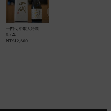
款
式。
可
在
產
十四代 中取大吟釀
0.72L
品
NT$
12,600
頁
面
選
擇
選
項