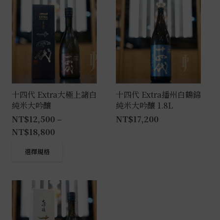
十四代 Extra大極上諸白
十四代 Extra播州白鶴錦
純米大吟釀
純米大吟釀 1.8L
NT$
12,500
–
NT$
17,200
NT$
18,800
此
選擇規格
產
品
有
多
種