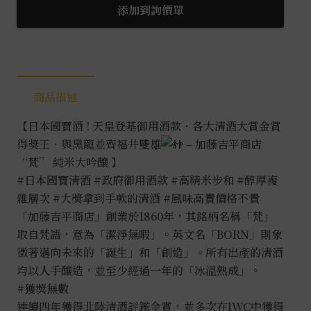
添加到詢價單
商品描述
【日本國寶酒 ! 天皇登基御用酒款．各大清酒大賞金賞
得獎王．與黑龍並齊福井雙雄
– 加藤吉平商店
“梵” 純米大吟釀 】
#日本國寶清酒
#政府御用酒款
#高精米步和
#醇厚複
雜層次
#大獎拿到手軟的清酒
#風味高貴價格不貴
「加藤吉平商店」創業於1860年，其銘柄名稱「梵」
取自梵語，意為「潔淨無暇」。英文名「BORN」則象
徵著邁向未來的「誕生」和「創造」。所有出產的清酒
均以人手釀造，並至少經過一年的「冰溫熟成」。
#獲獎無數
連續四年獲得北陸清酒評鑑金賞，並多次在IWC中獲得