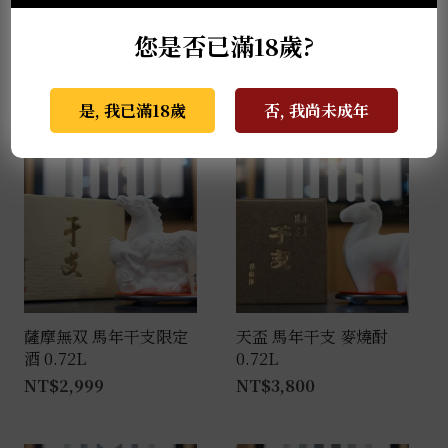
色的酒液，配合淡花香及梨子香氣，使其成為出色的餐
前酒。
您是否已滿18歲?
推薦商品
是, 我已滿18歲
否, 我尚未成年
薩摩無双 馬年干支限定
天盃 馬年干支 麥燒酎
酒 0.72L
0.72L
NT$
2,999
NT$
3,800