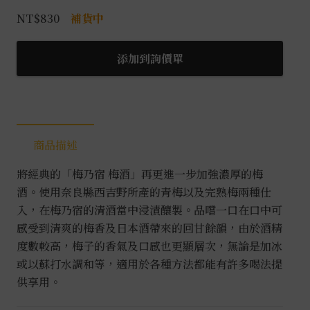
宿-
NT$
830
補貨中
黑
標
添加到詢價單
梅
酒
數
量
商品描述
將經典的「梅乃宿 梅酒」再更進一步加強濃厚的梅
酒。使用奈良縣西吉野所產的青梅以及完熟梅兩種仕
入，在梅乃宿的清酒當中浸漬釀製。品嚐一口在口中可
感受到清爽的梅香及日本酒帶來的回甘餘韻，由於酒精
度數較高，梅子的香氣及口感也更顯層次，無論是加冰
或以蘇打水調和等，適用於各種方法都能有許多喝法提
供享用。