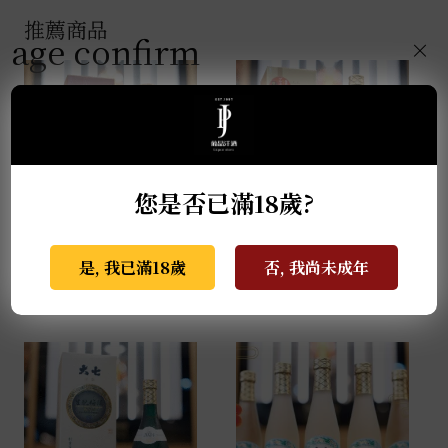
推薦商品
age confirm
×
您是否已滿18歲?
季之梅 0.7L
大七-生酛梅酒 0.72L
是, 我已滿18歲
否, 我尚未成年
NT$
2,880
NT$
1,499