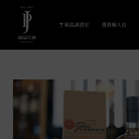
葡晶調酒室
選酒懶人包