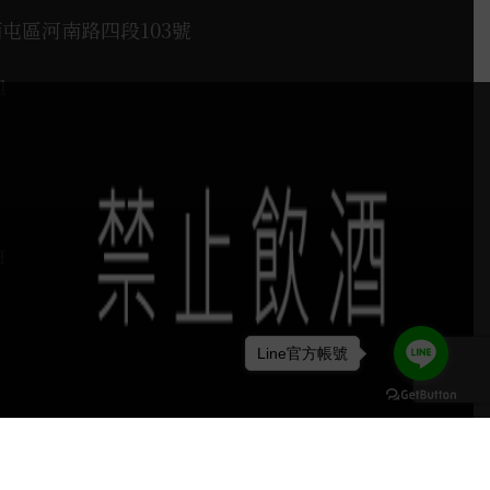
西屯區河南路四段103號
1
H
Line官方帳號
keyboard_arrow_up