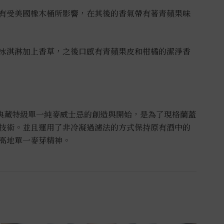
有受美國橡木桶所影響，在其後的香氣帶有著青蘋果味
冰淇淋加上香草，之後口感有青蘋果皮和柑橘的潔淨香
ch）典藏特級單一純麥威士忌的創造與開始，是為了現格蘭蓋
技術。並且運用了非冷凝過濾法的方式保持原有酒中的
高地單一麥芽精神。