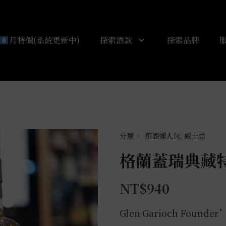
月特價(系統更新中)
探索酒款
探索品牌
選酒懶人包
,
威士忌
格蘭蓋瑞典藏特
NT$
940
Glen Garioch Founder’