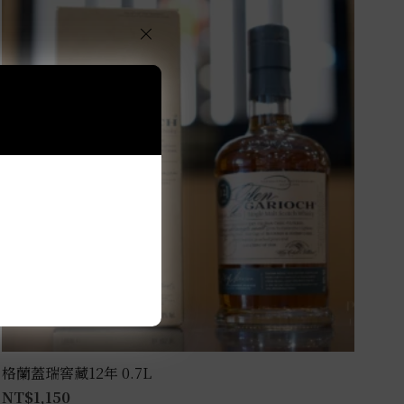
×
格蘭蓋瑞窖藏12年 0.7L
NT$
1,150