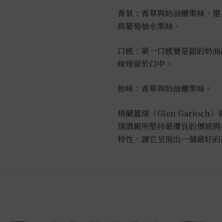
0.7L
香氣：香草與奶油糖果味，還
數
與葡萄柚水果味。
量
口感：第一口感覺是甜的奶油
味殘留於口中。
餘味：香草與奶油糖果味。
格蘭蓋瑞（Glen Gario
瑞酒廠所堅持最優良的傳統與
特性，讓它呈現出一個最好的