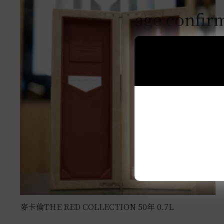
age confir
麥卡倫THE RED COLLECTION 50年 0.7L