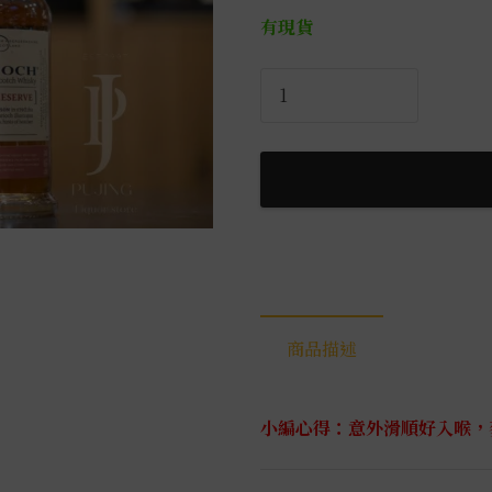
有現貨
格
蘭
蓋
瑞
典
藏
特
級
單
一
商品描述
麥
芽
威
小編心得：意外滑順好入喉，
士
忌