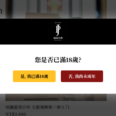
m
您是否已滿18歲?
是, 我已滿18歲
否, 我尚未成年
格蘭蓋瑞15年 文藝復興第一章 0.7L
NT$
3,600