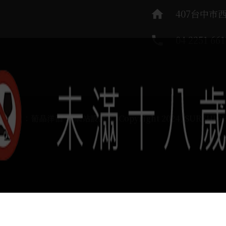
home
407台中市
phone
04 2251 661
運負責：葡晶洋酒 / 網站設計 Ⓒ Copyright 2024, SUREHIG