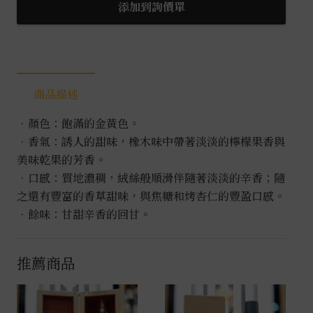
迪
添加到詢價單
25
年
0.7L
數
商品描述
量
•顏色：飽滿的金黃色。
•香氣：誘人的甜味，橡木味中帶著淡淡的檸檬果香與
美味乾果的芳香。
•口感：質地濃稠，絨絲般順滑伴隨著淡淡的辛香；隨
之還有豐富的香草甜味，與焦糖和烤杏仁的豐盈口感。
•餘味：甘甜辛香的回甘。
推薦商品