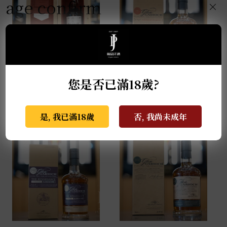
age confirm
×
麥卡倫THE RED
格蘭蓋瑞典藏特級單一
您是否已滿18歲?
COLLECTION 50年
麥芽威士忌 0.7L
0.7L
NT$
940
是, 我已滿18歲
否, 我尚未成年