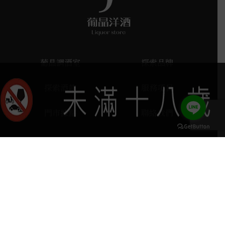
葡晶調酒室
探索品牌
探索酒款
服務項目
門市據點
聯絡我們
keyboard_arrow_up
home
407台中市西屯區河南路四段103號
phone
04 2251 6611