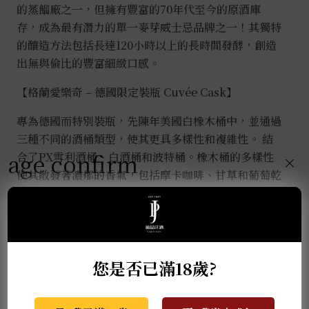
的蒸餾廠之一，但擁有豐富的70年代至今的原酒庫
存，成為最有潛力的單一麥芽威士忌品牌之一！其獨特
的釀造方法包括長達120小時以上的長時間發酵，創造
出無與倫比的豐富細緻口感。
【
格蘭愛樂奇 – 德國限定裝瓶 Cuvée Cask
】
專為德國而特別裝瓶，先陳年美國白橡木桶中，並通過
三種不同的酒桶類型，使其更具多樣性和複雜性。 結
age confirm
合了PX雪利酒桶、白酒桶和波特桶。橡木桶的多樣性
×
使其散發著濃郁的香氣，包括摩卡咖啡、甘草和葡萄乾
的香氣，接著是黑糖、蜜汁櫻桃和成熟水果的香氣。口
感層次豐富，有焦糖、石南花蜂蜜、肉桂香料、生薑和
橙皮的味道。
您是否已滿18歲?
推薦商品