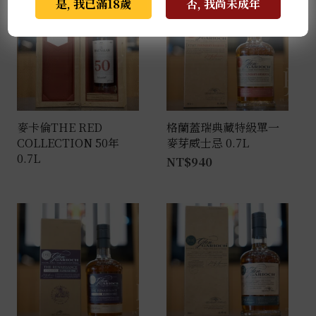
是, 我已滿18歲
否, 我尚未成年
麥卡倫THE RED
格蘭蓋瑞典藏特級單一
COLLECTION 50年
麥芽威士忌 0.7L
0.7L
NT$
940