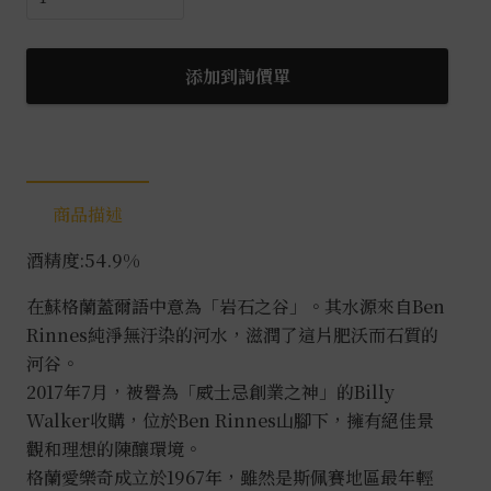
蘭
艾
樂
添加到詢價單
奇
德
國
限
商品描述
定
裝
酒精度:54.9%
瓶
Cuvée
在蘇格蘭蓋爾語中意為「岩石之谷」。其水源來自Ben
Cask
Rinnes純淨無汙染的河水，滋潤了這片肥沃而石質的
0.7L
河谷。
數
2017年7月，被譽為「威士忌創業之神」的Billy
量
Walker收購，位於Ben Rinnes山腳下，擁有絕佳景
觀和理想的陳釀環境。
格蘭愛樂奇成立於1967年，雖然是斯佩賽地區最年輕